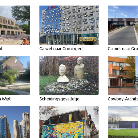
l
Ga wél naar Groningen!
Ga niet naar Gr
n Wipt
Scheidingsgevalletje
Cowboy-Archit