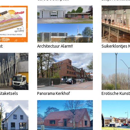
kt
Architectuur Alarm!!
Suikerklontjes
Staketsels
Panorama Kerkhof
Erotische Kunst