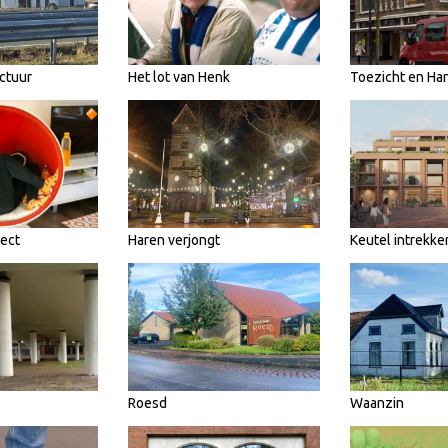
ctuur
Het lot van Henk
Toezicht en Ha
pect
Haren verjongt
Keutel intrekke
Roesd
Waanzin