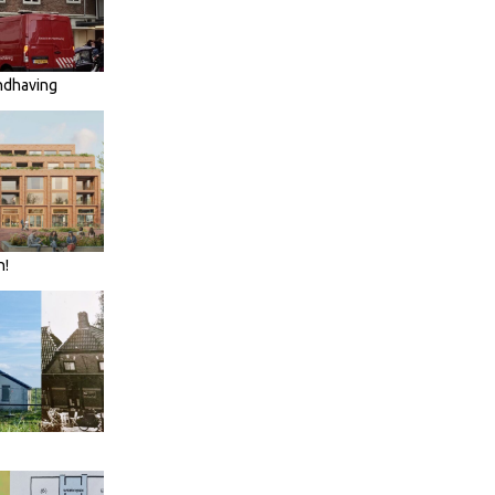
ndhaving
n!