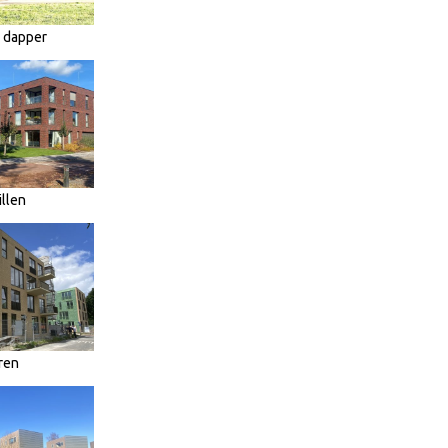
n dapper
llen
ren