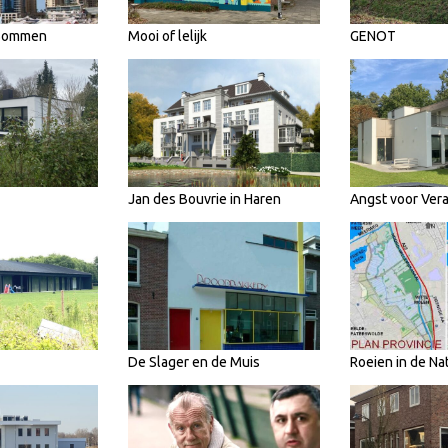
 Bommen
Mooi of lelijk
GENOT
Jan des Bouvrie in Haren
Angst voor Ver
De Slager en de Muis
Roeien in de Na