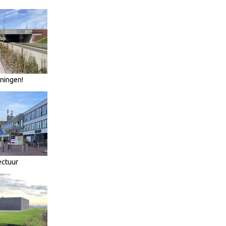
oningen!
ectuur