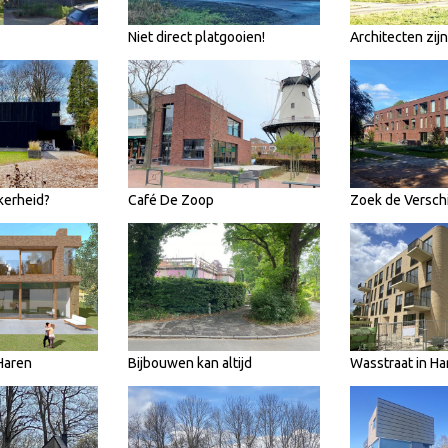
Niet direct platgooien!
Architecten zij
kerheid?
Café De Zoop
Zoek de Verschi
Haren
Bijbouwen kan altijd
Wasstraat in Ha