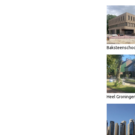
Baksteenschoo
Heel Groninge