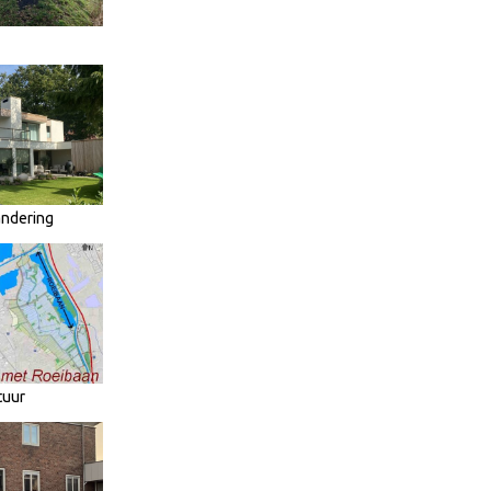
andering
tuur