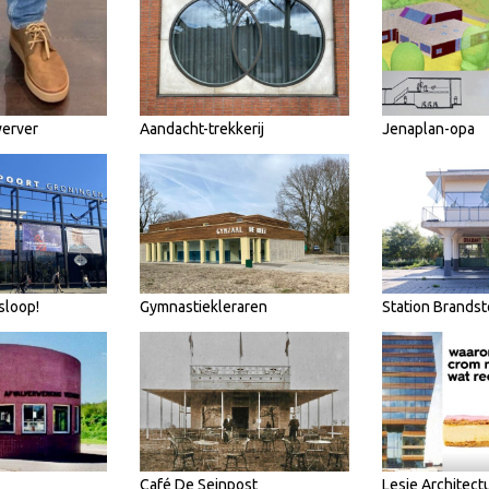
werver
Aandacht-trekkerij
Jenaplan-opa
sloop!
Gymnastiekleraren
Station Brandst
Café De Seinpost
Lesje Architect