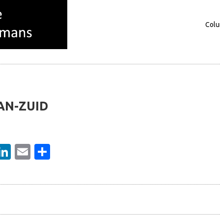
Col
Columns
Over mij
AN-ZUID
ebook
witter
LinkedIn
Email
Delen