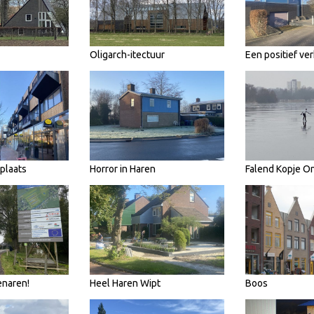
Oligarch-itectuur
Een positief ve
tplaats
Horror in Haren
Falend Kopje O
enaren!
Heel Haren Wipt
Boos