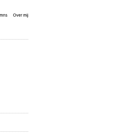
umns
Over mij