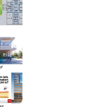
of
uur