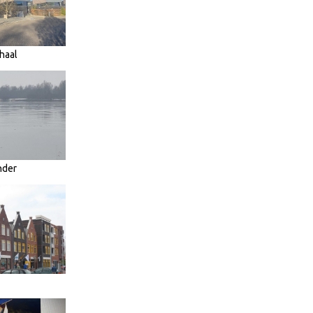
rhaal
nder