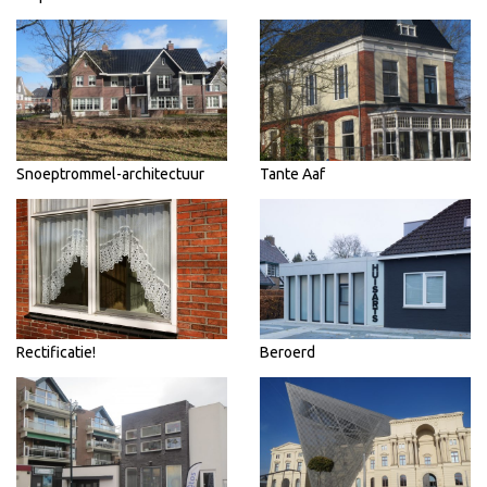
Snoeptrommel-architectuur
Tante Aaf
Rectificatie!
Beroerd