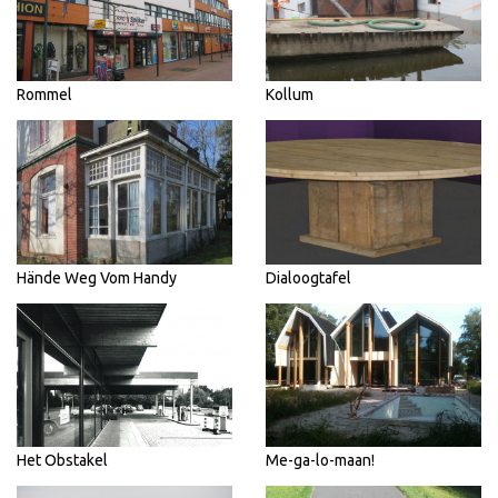
Rommel
Kollum
Hände Weg Vom Handy
Dialoogtafel
Het Obstakel
Me-ga-lo-maan!