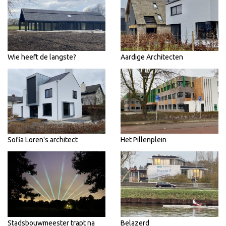
Wie heeft de langste?
Aardige Architecten
Sofia Loren's architect
Het Pillenplein
Stadsbouwmeester trapt na
Belazerd