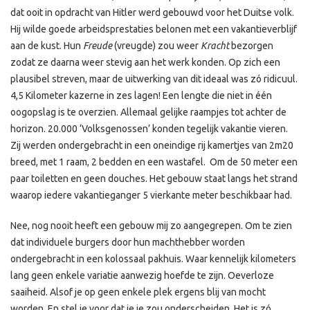
dat ooit in opdracht van Hitler werd gebouwd voor het Duitse volk.
Hij wilde goede arbeidsprestaties belonen met een vakantieverblijf
aan de kust. Hun
Freude
(vreugde) zou weer
Kracht
bezorgen
zodat ze daarna weer stevig aan het werk konden. Op zich een
plausibel streven, maar de uitwerking van dit ideaal was zó ridicuul.
4,5 Kilometer kazerne in zes lagen! Een lengte die niet in één
oogopslag is te overzien. Allemaal gelijke raampjes tot achter de
horizon. 20.000 ‘Volksgenossen’ konden tegelijk vakantie vieren.
Zij werden ondergebracht in een oneindige rij kamertjes van 2m20
breed, met 1 raam, 2 bedden en een wastafel. Om de 50 meter een
paar toiletten en geen douches. Het gebouw staat langs het strand
waarop iedere vakantieganger 5 vierkante meter beschikbaar had.
Nee, nog nooit heeft een gebouw mij zo aangegrepen. Om te zien
dat individuele burgers door hun machthebber worden
ondergebracht in een kolossaal pakhuis. Waar kennelijk kilometers
lang geen enkele variatie aanwezig hoefde te zijn. Oeverloze
saaiheid. Alsof je op geen enkele plek ergens blij van mocht
worden. En stel je voor dat je je zou onderscheiden. Het is zó