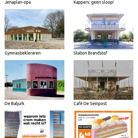
Jenaplan-opa
Kappers: geen sloop!
Gymnastiekleraren
Station Brandstof
De Baljurk
Café De Seinpost