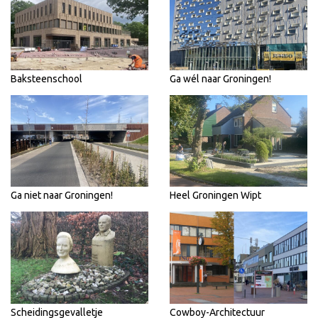
Baksteenschool
Ga wél naar Groningen!
Ga niet naar Groningen!
Heel Groningen Wipt
Scheidingsgevalletje
Cowboy-Architectuur