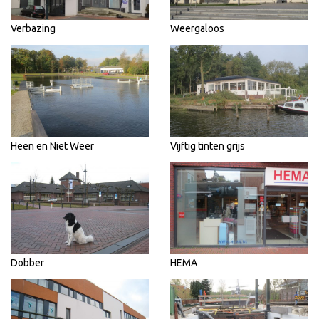
Verbazing
Weergaloos
Heen en Niet Weer
Vijftig tinten grijs
Dobber
HEMA