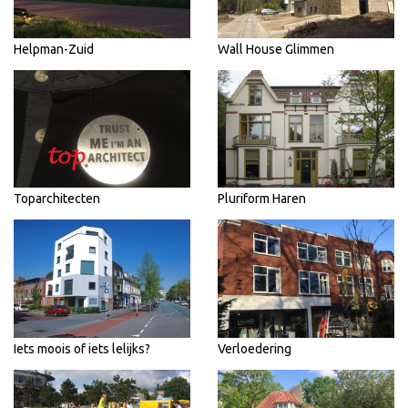
Helpman-Zuid
Wall House Glimmen
Toparchitecten
Pluriform Haren
Iets moois of iets lelijks?
Verloedering