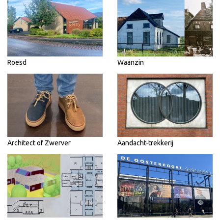
Roesd
Waanzin
Architect of Zwerver
Aandacht-trekkerij