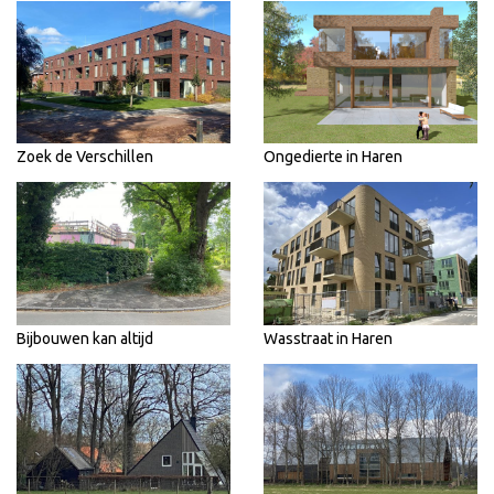
Zoek de Verschillen
Ongedierte in Haren
Bijbouwen kan altijd
Wasstraat in Haren