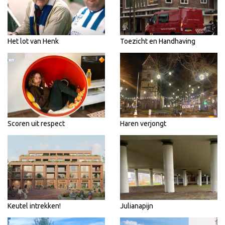
Het lot van Henk
Toezicht en Handhaving
Scoren uit respect
Haren verjongt
Keutel intrekken!
Julianapijn