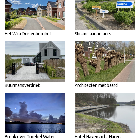
Het Wim Duisenberghof
Slimme aannemers
Buurmansverdriet
Architecten met baard
Breuk over Troebel Water
Hotel Havenzicht Haren