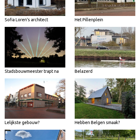
Sofia Loren's architect
Het Pillenplein
Stadsbouwmeester trapt na
Belazerd
Lelijkste gebouw?
Hebben Belgen smaak?