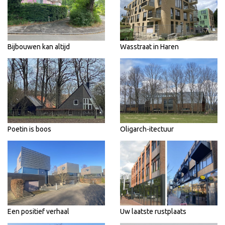
Bijbouwen kan altijd
Wasstraat in Haren
Poetin is boos
Oligarch-itectuur
Een positief verhaal
Uw laatste rustplaats