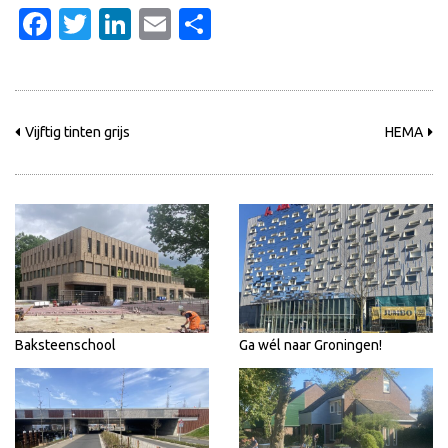
Facebook
Twitter
LinkedIn
Email
Delen
Vijftig tinten grijs
HEMA
Baksteenschool
Ga wél naar Groningen!