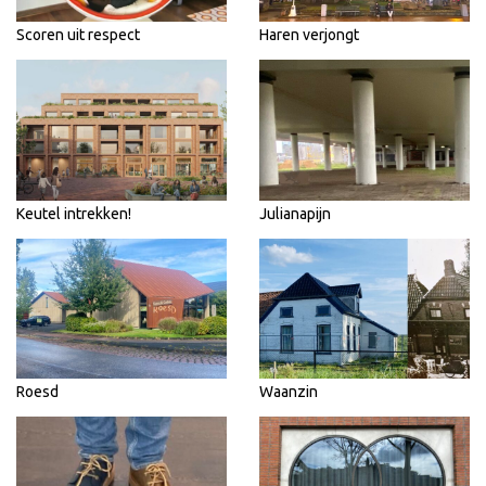
Scoren uit respect
Haren verjongt
Keutel intrekken!
Julianapijn
Roesd
Waanzin