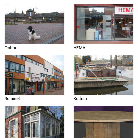
Dobber
HEMA
Rommel
Kollum