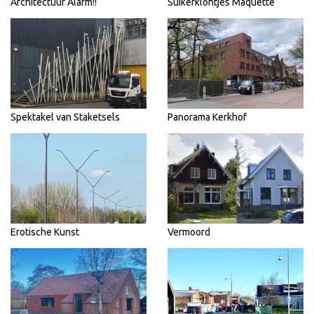
Architectuur Alarm!!
Suikerklontjes Maquette
Spektakel van Staketsels
Panorama Kerkhof
Erotische Kunst
Vermoord