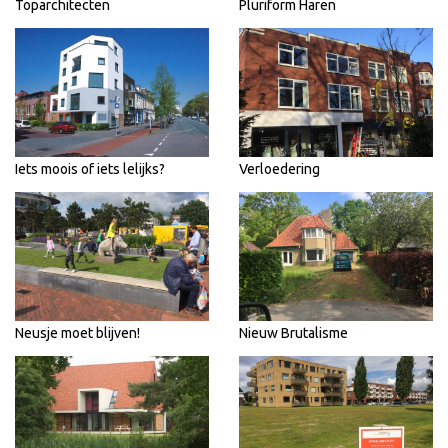
Toparchitecten
Pluriform Haren
Iets moois of iets lelijks?
Verloedering
Neusje moet blijven!
Nieuw Brutalisme