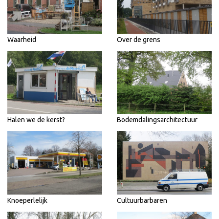
Waarheid
Over de grens
Halen we de kerst?
Bodemdalingsarchitectuur
Knoeperlelijk
Cultuurbarbaren