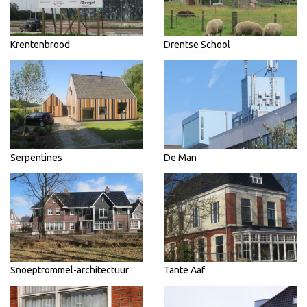
Krentenbrood
Drentse School
Serpentines
De Man
Snoeptrommel-architectuur
Tante Aaf