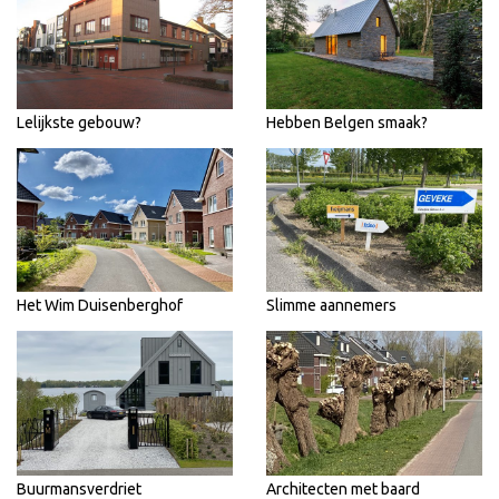
Lelijkste gebouw?
Hebben Belgen smaak?
Het Wim Duisenberghof
Slimme aannemers
Buurmansverdriet
Architecten met baard