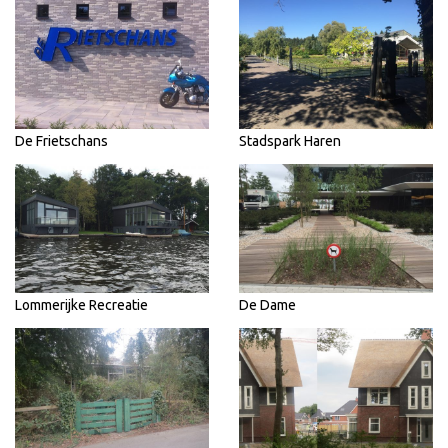
De Frietschans
Stadspark Haren
Lommerijke Recreatie
De Dame