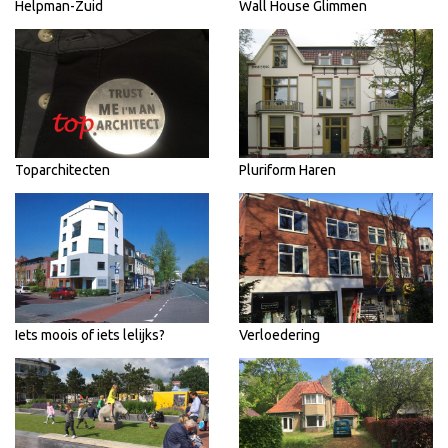
Helpman-Zuid
Wall House Glimmen
Toparchitecten
Pluriform Haren
Iets moois of iets lelijks?
Verloedering