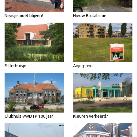
Neusje moet blijven!
Nieuw Brutalisme
Fallerhuisje
Anjerplein
Clubhuis VWDTP 100 jaar
Kleuren verkeerd?