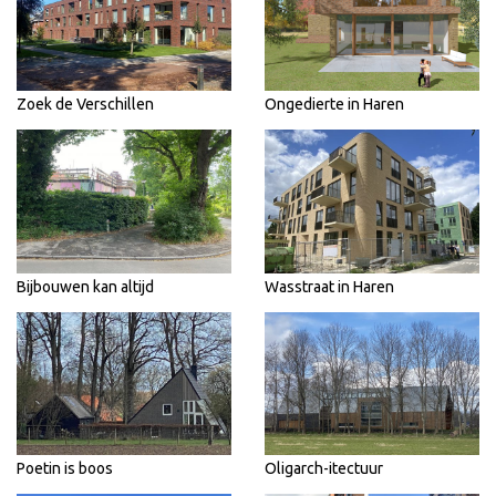
Zoek de Verschillen
Ongedierte in Haren
Bijbouwen kan altijd
Wasstraat in Haren
Poetin is boos
Oligarch-itectuur