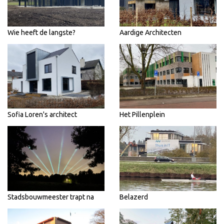
Wie heeft de langste?
Aardige Architecten
Sofia Loren's architect
Het Pillenplein
Stadsbouwmeester trapt na
Belazerd