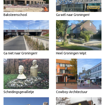
Baksteenschool
Ga wél naar Groningen!
Ga niet naar Groningen!
Heel Groningen Wipt
Scheidingsgevalletje
Cowboy-Architectuur