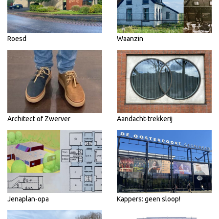
Roesd
Waanzin
Architect of Zwerver
Aandacht-trekkerij
Jenaplan-opa
Kappers: geen sloop!