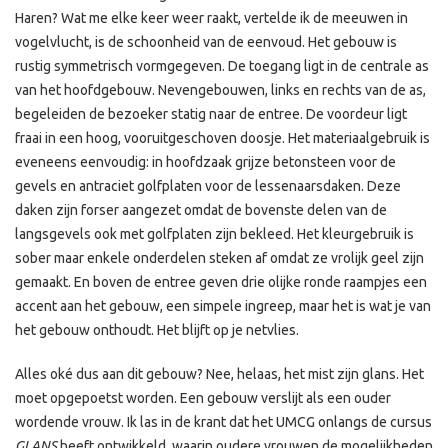
Haren? Wat me elke keer weer raakt, vertelde ik de meeuwen in
vogelvlucht, is de schoonheid van de eenvoud. Het gebouw is
rustig symmetrisch vormgegeven. De toegang ligt in de centrale as
van het hoofdgebouw. Nevengebouwen, links en rechts van de as,
begeleiden de bezoeker statig naar de entree. De voordeur ligt
fraai in een hoog, vooruitgeschoven doosje. Het materiaalgebruik is
eveneens eenvoudig: in hoofdzaak grijze betonsteen voor de
gevels en antraciet golfplaten voor de lessenaarsdaken. Deze
daken zijn forser aangezet omdat de bovenste delen van de
langsgevels ook met golfplaten zijn bekleed. Het kleurgebruik is
sober maar enkele onderdelen steken af omdat ze vrolijk geel zijn
gemaakt. En boven de entree geven drie olijke ronde raampjes een
accent aan het gebouw, een simpele ingreep, maar het is wat je van
het gebouw onthoudt. Het blijft op je netvlies.
Alles oké dus aan dit gebouw? Nee, helaas, het mist zijn glans. Het
moet opgepoetst worden. Een gebouw verslijt als een ouder
wordende vrouw. Ik las in de krant dat het UMCG onlangs de cursus
GLANS
heeft ontwikkeld, waarin oudere vrouwen de mogelijkheden