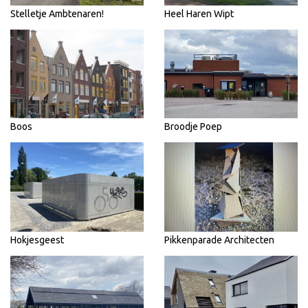
Stelletje Ambtenaren!
Heel Haren Wipt
Boos
Broodje Poep
Hokjesgeest
Pikkenparade Architecten