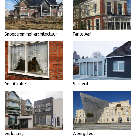
Snoeptrommel-architectuur
Tante Aaf
Rectificatie!
Beroerd
Verbazing
Weergaloos