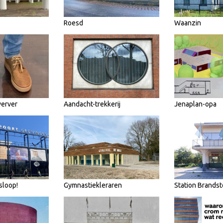
Roesd
Waanzin
werver
Aandacht-trekkerij
Jenaplan-opa
sloop!
Gymnastiekleraren
Station Brandst