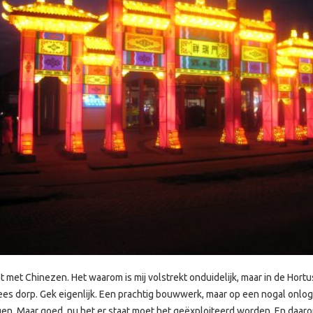
 met Chinezen. Het waarom is mij volstrekt onduidelijk, maar in de Hortu
es dorp. Gek eigenlijk. Een prachtig bouwwerk, maar op een nogal onlog
en. Maar goed, nu het er staat moet het geëxploiteerd worden. En daar