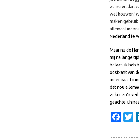
zo nu en dan va
wel bouwen! Wat
maken gebruik 
allemaal monn
Nederland te ve
Maar nu de Har
mij na lange ti
helaas, ik heb
oostkant van d
meer naar binn
dat nou allema
zeker zo’n ver
geachte Chinez
Fac
T