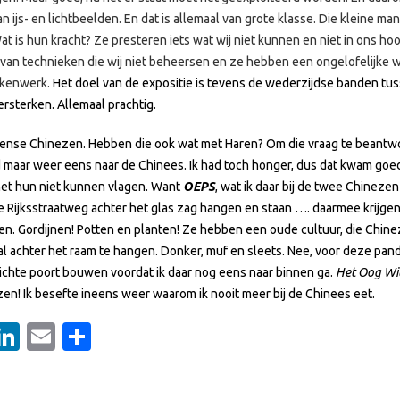
n ijs- en lichtbeelden. En dat is allemaal van grote klasse. Die kleine m
 is hun kracht? Ze presteren iets wat wij niet kunnen en niet in ons ho
van technieken die wij niet beheersen en ze hebben een ongelofelijke we
ikenwerk.
Het doel van de expositie is tevens de wederzijdse banden tu
rsterken. Allemaal prachtig.
ense Chinezen. Hebben die ook wat met Haren? Om die vraag te beantw
jd maar weer eens naar de Chinees. Ik had toch honger, dus dat kwam goed
 het hun niet kunnen vlagen. Want
OEPS
, wat ik daar bij de twee Chineze
e Rijksstraatweg achter het glas zag hangen en staan …. daarmee krijgen 
en. Gordijnen! Potten en planten! Ze hebben een oude cultuur, die Chin
al achter het raam te hangen. Donker, muf en sleets. Nee, voor deze pa
lichte poort bouwen voordat ik daar nog eens naar binnen ga.
Het Oog Wi
en! Ik besefte ineens weer waarom ik nooit meer bij de Chinees eet.
ebook
witter
LinkedIn
Email
Delen