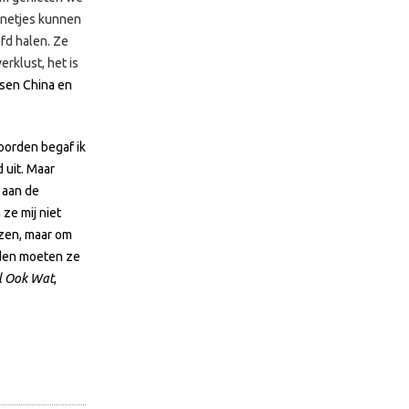
annetjes kunnen
ofd halen. Ze
rklust, het is
ssen China en
oorden begaf ik
 uit. Maar
n aan de
ze mij niet
ezen, maar om
nden moeten ze
l Ook Wat
,