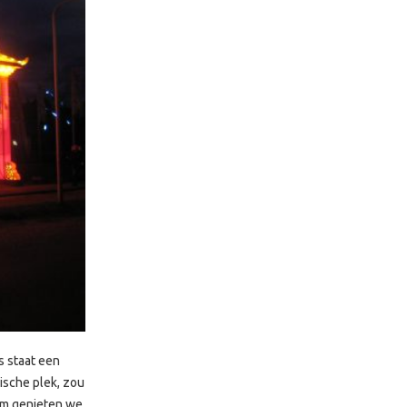
s staat een
ische plek, zou
om genieten we