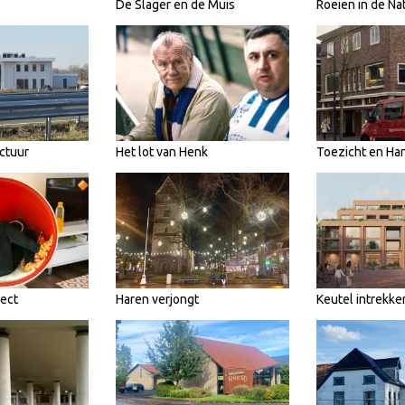
De Slager en de Muis
Roeien in de Na
ctuur
Het lot van Henk
Toezicht en Ha
pect
Haren verjongt
Keutel intrekke