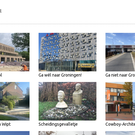
l
l
Ga wél naar Groningen!
Ga niet naar Gr
n Wipt
Scheidingsgevalletje
Cowboy-Archit