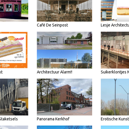
Café De Seinpost
Lesje Architect
kt
Architectuur Alarm!!
Suikerklontjes
Staketsels
Panorama Kerkhof
Erotische Kunst