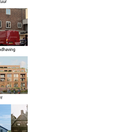
tuur
ndhaving
n!