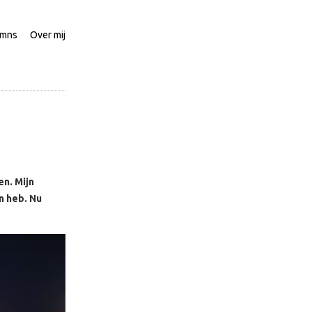
umns
Over mij
en. Mijn
n heb. Nu