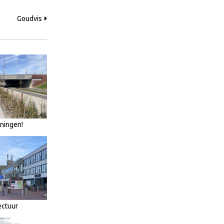
Goudvis
oningen!
ectuur