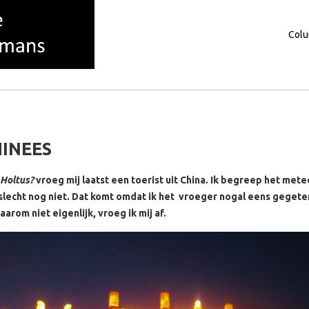
Col
Columns
Over mij
INEES
 Holtus?
vroeg mij laatst een toerist uit China. Ik begreep het mete
 slecht nog niet. Dat komt omdat ik het vroeger nogal eens gegete
arom niet eigenlijk, vroeg ik mij af.