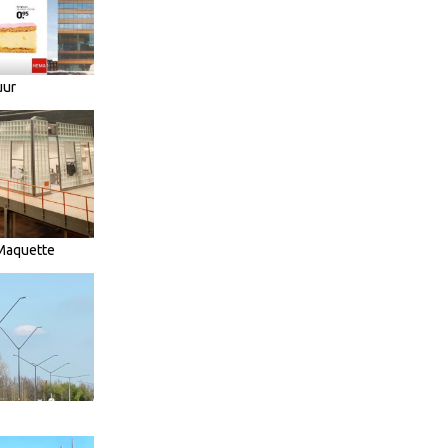
uur
 Maquette