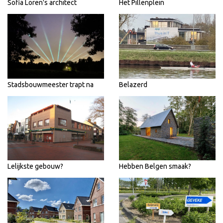
Sofia Loren's architect
Het Pillenplein
Stadsbouwmeester trapt na
Belazerd
Lelijkste gebouw?
Hebben Belgen smaak?