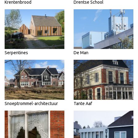
Krentenbrood
Drentse School
Serpentines
De Man
Snoeptrommel-architectuur
Tante Aaf