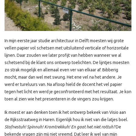
In mijn eerste jaar studie architectuur in Delft moesten wij grote
vellen papier vol schetsen met uitsluitend verticale of horizontale
lijnen. Daar zouden we later profijt van hebben wanneer we al
schetsend bij de klant ons ontwerp toelichten. De lijntjes moesten
zo strak mogelijk en allemaal even ver van elkaar af. Bibberig
mocht, maar dan wel met swung. Het ene vel na het andere. Je
werd er tureluurs van. Na afloop hield de docent het vel papier
tegen het licht en werd je geconfronteerd met het resultaat. Je kon
toen al zien wie het presenteren in de vingers zou krijgen.
Ik moest er aan denken toen ik het ontwerp bekeek van Visio aan
de Rijksstraatweg in Haren. Eigenlijk hou ik niet van die latjes boel.
Stofnestuh! Spinnuh! Kromtrekkuh! En gaat het niet rottuh?
De
bekende vragen zijn mij niet vreemd. Dat leer ik wel van mijn