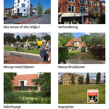
Iets moois of iets lelijks?
Verloedering
Neusje moet blijven!
Nieuw Brutalisme
Fallerhuisje
Anjerplein