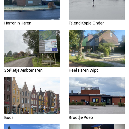
Horror in Haren
Falend Kopje Onder
Stelletje Ambtenaren!
Heel Haren Wipt
Boos
Broodje Poep