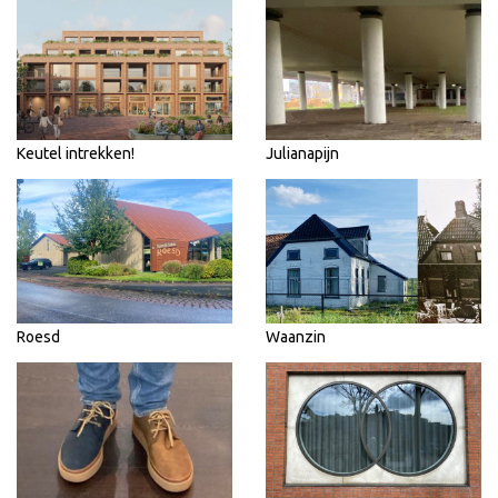
Keutel intrekken!
Julianapijn
Roesd
Waanzin