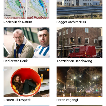
Roeien in de Natuur
Bagger Architectuur
Het lot van Henk
Toezicht en Handhaving
Scoren uit respect
Haren verjongt