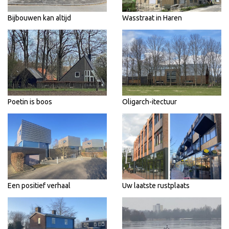
Bijbouwen kan altijd
Wasstraat in Haren
Poetin is boos
Oligarch-itectuur
Een positief verhaal
Uw laatste rustplaats