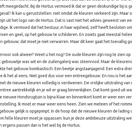
ft meegedacht. Bij de Hortus vermoed ik dat er geen deskundige bij is 
it geval? Ik kan u geruststellen: niet omdat de kleuren verkeerd zijn. Maar
n uit het logo van de Hortus. Dat is vast niet het advies geweest van e
ge. Ik vermoed dat het bestuur, in haar wijsheid, zelf heeft besloten om
groen en geel, op het gebouw te schilderen. En zoiets gaat meestal hele
n gebouw; dat moet je niet verwarren. Maar dit keer gaat het toevallig g
ervoor ook alweer? Weet u het nog? De oude kleuren zijn nog te zien op
t gebouwtje was wit en de zuilengalerij was steenrood. Maar de kleuren
te het gebouw bombastisch. Een beetje angstaanjagend. Een extra dr
e ik het al eens. Niet goed dus voor een entreegebouw. En nou is het aar
et de nieuwe kleuren volledig is verdwenen. De vrolijke uitstraling van
ntree aantrekkelijk en je wil er graag binnenkijken. Dat komt goed uit wa
De nieuwe Hondsrugtuin is bijna klaar en binnenkort komt er weer een ve
stelling. Ik moet er maar weer eens heen. Zien we meteen of het rommel
gebouw gelijk is opgepimpt. In de hoop dat de nieuwe kleuren de lading 
eem felle kleuren moet je oppassen: kun je deze ambitieuze uitstraling 
n ergens passen dan is het wel bij de Hortus.