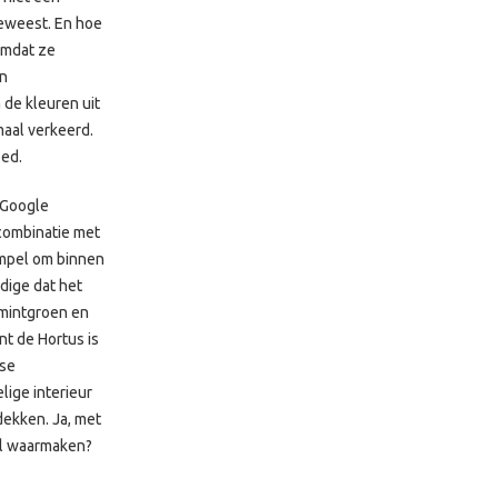
geweest. En hoe
 omdat ze
en
 de kleuren uit
maal verkeerd.
oed.
 Google
combinatie met
empel om binnen
dige dat het
 mintgroen en
nt de Hortus is
rse
ige interieur
dekken. Ja, met
wel waarmaken?