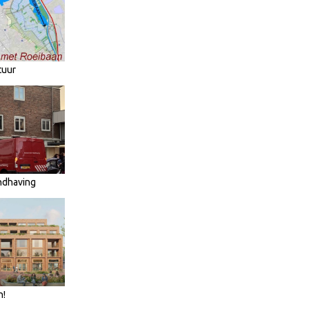
tuur
ndhaving
n!