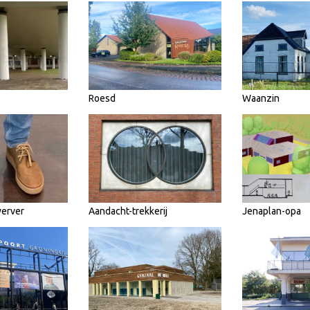
Roesd
Waanzin
werver
Aandacht-trekkerij
Jenaplan-opa