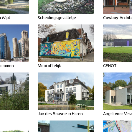
n Wipt
Scheidingsgevalletje
Cowboy-Archit
 Bommen
Mooi of lelijk
GENOT
Jan des Bouvrie in Haren
Angst voor Ver