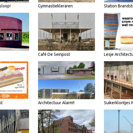
sloop!
Gymnastiekleraren
Station Brandst
Café De Seinpost
Lesje Architect
kt
Architectuur Alarm!!
Suikerklontjes