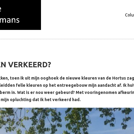
Col
Columns
Over mij
N VERKEERD?
kken, toen ik uit mijn ooghoek de nieuwe kleuren van de Hortus zag.
 leidden felle kleuren op het entreegebouw mijn aandacht af. Ik hu
 berm in. Wat is er nou weer gebeurd? Met vooringenomen afkeuri
 mijn opluchting dat ik het verkeerd had.