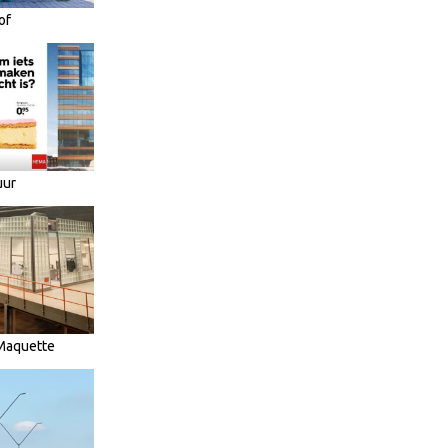
of
uur
 Maquette