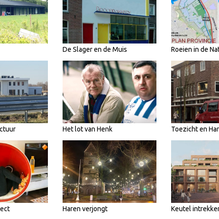
De Slager en de Muis
Roeien in de Na
ctuur
Het lot van Henk
Toezicht en Ha
pect
Haren verjongt
Keutel intrekke