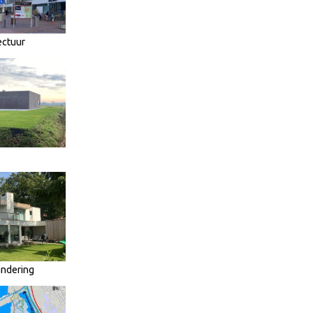
ectuur
andering