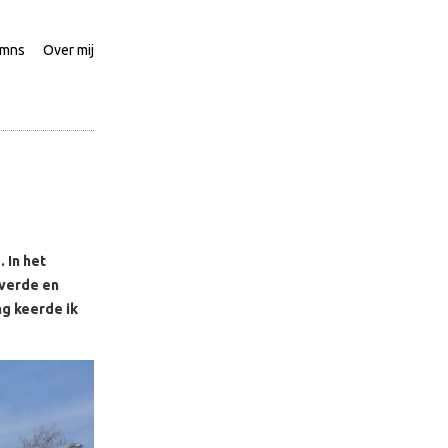
umns
Over mij
 In het
iverde en
ng keerde ik