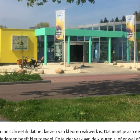
lumn schreef ik dat het kiezen van kleuren vakwerk is. Dat moet je aan e
 iedereen heeft kleurgevoel. En je ziet vaak aan de kleuren al of er wel of