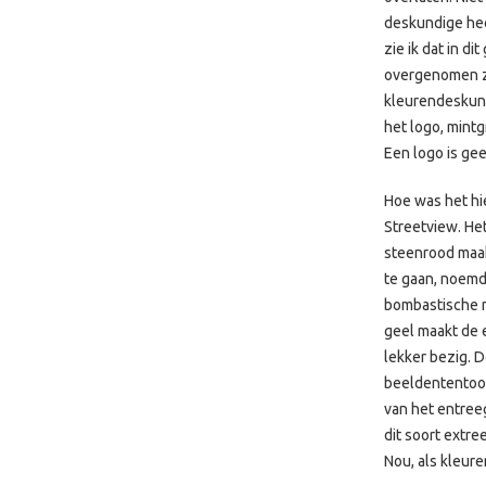
deskundige hee
zie ik dat in d
overgenomen zij
kleurendeskundi
het logo, mint
Een logo is gee
Hoe was het hi
Streetview. He
steenrood maak
te gaan, noemd
bombastische m
geel maakt de e
lekker bezig. 
beeldententoon
van het entree
dit soort extr
Nou, als kleure