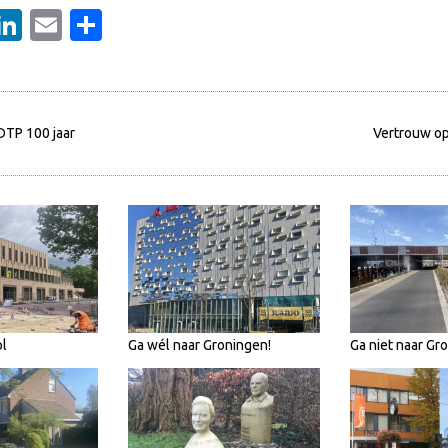
ebook
witter
LinkedIn
Email
Delen
TP 100 jaar
Vertrouw op
l
Ga wél naar Groningen!
Ga niet naar Gr