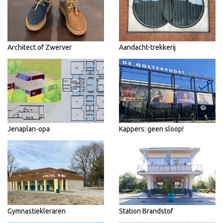
Architect of Zwerver
Aandacht-trekkerij
Jenaplan-opa
Kappers: geen sloop!
Gymnastiekleraren
Station Brandstof