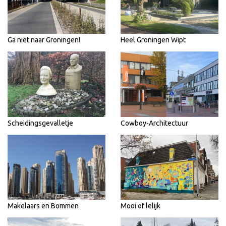
Ga niet naar Groningen!
Heel Groningen Wipt
Scheidingsgevalletje
Cowboy-Architectuur
Makelaars en Bommen
Mooi of lelijk