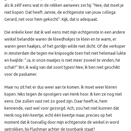
als ik zélf eens wat in de rekken aanwees zei hij: “Nee, dat moet je
niet kopen. Dat heeft Jannie, de echtgenote van jouw collega
Gerard, net voor hem gekocht”. Kijk, dat is adequaat.
Die enkele keer dat ik wel eens met mijn echtgenote in een andere
winkel belandde waren de kleedhokjes te klein en te warm, er
waren geen haakjes, of het gordijn wilde niet dicht. Of die verkoper
in Amsterdam die tegen me knipoogde toen het niet helemaal lukte
en kwijlde: ”Ja, in onze maatjes is niet meer zoveel te vinden, hè
schat?” Brr, ik walg van dat soort types! Nee, Ik ben niet geschikt
voor de paskamer.
Maar nu zit het er dus weer aan te komen. Ik moet weer kleren
kopen. Niks tegen de opvolgers van Henk hoor. Ik ken ze nog niet
eens. Die zullen vast net zo goed zijn. Daar heeft ie, hem
kennende, vast wel voor gezorgd. Ach, zou het niet kunnen dat
Henk nog één keertje, echt één keertje maar, precies op het
moment dat ik toevallig door mijn echtgenote de winkel in word
getrokken, bij Flashman achter de toonbank staat?