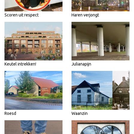
Scoren uit respect
Haren verjongt
Keutel intrekken!
Julianapijn
Roesd
Waanzin