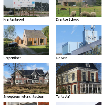
Krentenbrood
Drentse School
Serpentines
De Man
Snoeptrommel-architectuur
Tante Aaf