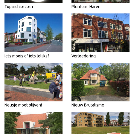
Toparchitecten
Pluriform Haren
Iets moois of iets lelijks?
Verloedering
Neusje moet blijven!
Nieuw Brutalisme