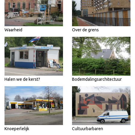
Waarheid
Over de grens
Halen we de kerst?
Bodemdalingsarchitectuur
Knoeperlelijk
Cultuurbarbaren