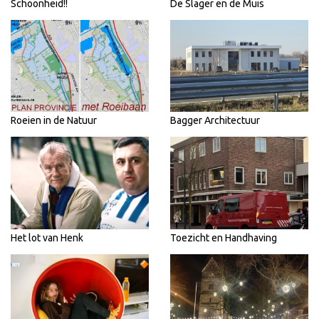
Schoonheid!!
De Slager en de Muis
Roeien in de Natuur
Bagger Architectuur
Het lot van Henk
Toezicht en Handhaving