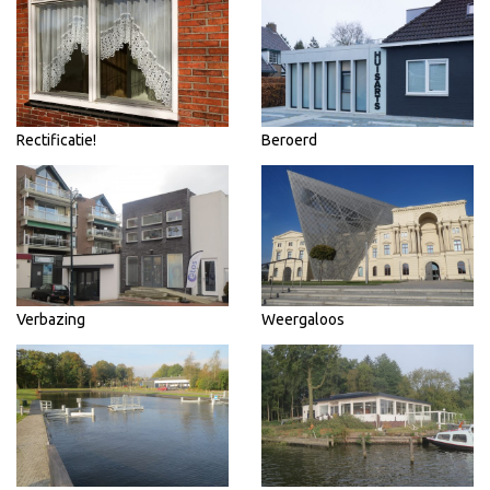
Rectificatie!
Beroerd
Verbazing
Weergaloos