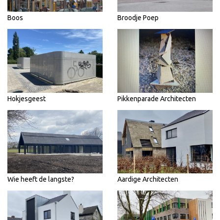
Boos
Broodje Poep
Hokjesgeest
Pikkenparade Architecten
Wie heeft de langste?
Aardige Architecten