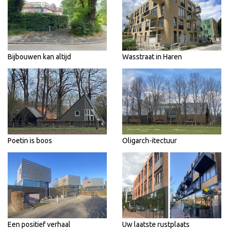
Bijbouwen kan altijd
Wasstraat in Haren
Poetin is boos
Oligarch-itectuur
Een positief verhaal
Uw laatste rustplaats