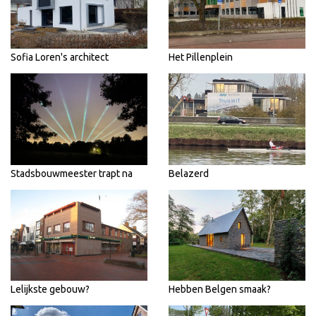
Sofia Loren's architect
Het Pillenplein
Stadsbouwmeester trapt na
Belazerd
Lelijkste gebouw?
Hebben Belgen smaak?