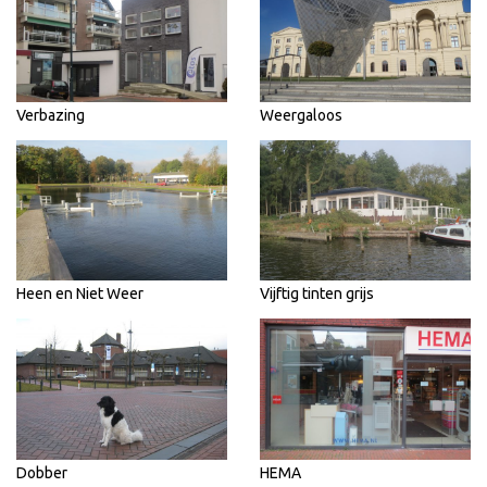
Verbazing
Weergaloos
Heen en Niet Weer
Vijftig tinten grijs
Dobber
HEMA