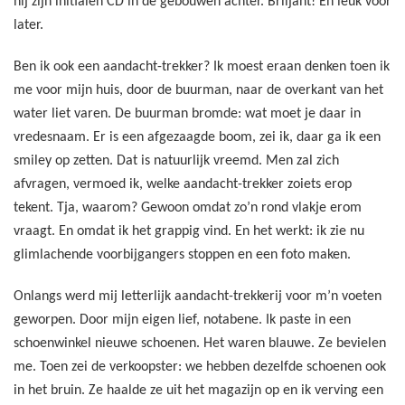
hij zijn initialen CD in de gebouwen achter. Briljant! En leuk voor
later.
Ben ik ook een aandacht-trekker? Ik moest eraan denken toen ik
me voor mijn huis, door de buurman, naar de overkant van het
water liet varen. De buurman bromde: wat moet je daar in
vredesnaam. Er is een afgezaagde boom, zei ik, daar ga ik een
smiley op zetten. Dat is natuurlijk vreemd. Men zal zich
afvragen, vermoed ik, welke aandacht-trekker zoiets erop
tekent. Tja, waarom? Gewoon omdat zo’n rond vlakje erom
vraagt. En omdat ik het grappig vind. En het werkt: ik zie nu
glimlachende voorbijgangers stoppen en een foto maken.
Onlangs werd mij letterlijk aandacht-trekkerij voor m’n voeten
geworpen. Door mijn eigen lief, notabene. Ik paste in een
schoenwinkel nieuwe schoenen. Het waren blauwe. Ze bevielen
me. Toen zei de verkoopster: we hebben dezelfde schoenen ook
in het bruin. Ze haalde ze uit het magazijn op en ik verving een