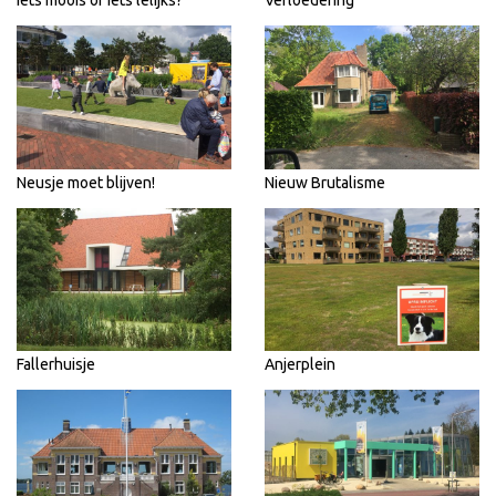
Iets moois of iets lelijks?
Verloedering
Neusje moet blijven!
Nieuw Brutalisme
Fallerhuisje
Anjerplein