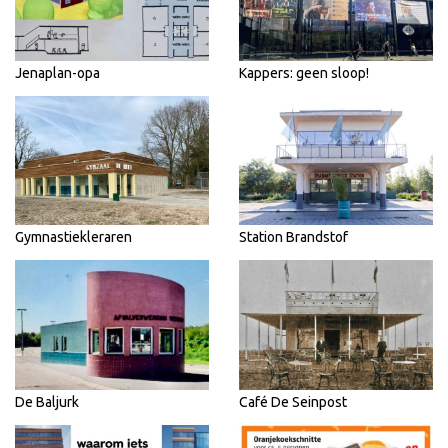
Jenaplan-opa
Kappers: geen sloop!
Gymnastiekleraren
Station Brandstof
De Baljurk
Café De Seinpost