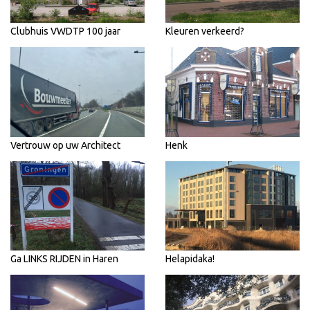
Clubhuis VWDTP 100 jaar
Kleuren verkeerd?
Vertrouw op uw Architect
Henk
Ga LINKS RIJDEN in Haren
Helapidaka!