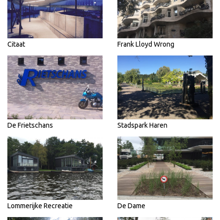
Citaat
Frank Lloyd Wrong
De Frietschans
Stadspark Haren
Lommerijke Recreatie
De Dame