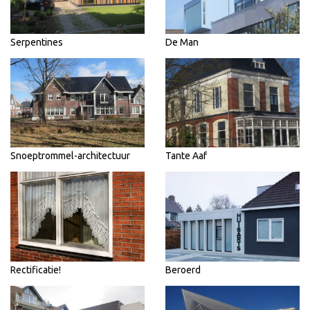
Serpentines
De Man
Snoeptrommel-architectuur
Tante Aaf
Rectificatie!
Beroerd