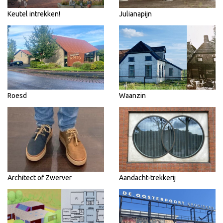
Keutel intrekken!
Julianapijn
Roesd
Waanzin
Architect of Zwerver
Aandacht-trekkerij