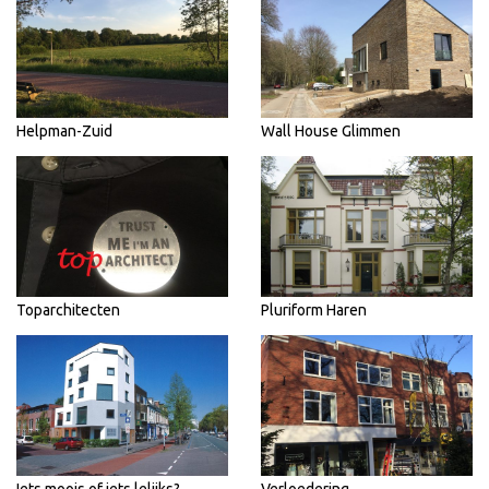
Helpman-Zuid
Wall House Glimmen
Toparchitecten
Pluriform Haren