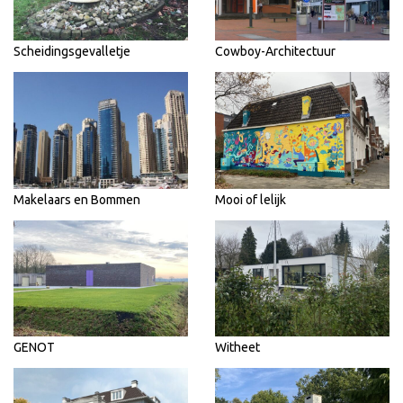
Scheidingsgevalletje
Cowboy-Architectuur
Makelaars en Bommen
Mooi of lelijk
GENOT
Witheet