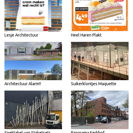
Lesje Architectuur
Heel Haren Plakt
Architectuur Alarm!!
Suikerklontjes Maquette
Spektakel van Staketsels
Panorama Kerkhof