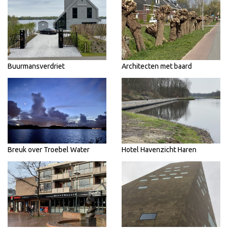
Buurmansverdriet
Architecten met baard
Breuk over Troebel Water
Hotel Havenzicht Haren