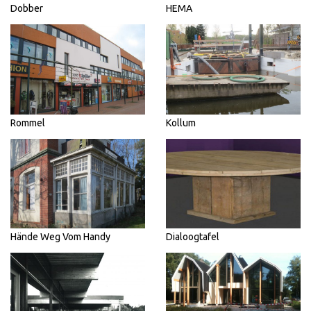
Dobber
HEMA
Rommel
Kollum
Hände Weg Vom Handy
Dialoogtafel