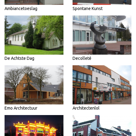
Ambiancetoeslag
Spontane Kunst
De Achtste Dag
Decolleté
Emo Architectuur
Architectenlol