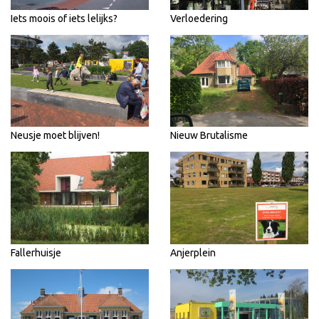
Iets moois of iets lelijks?
Verloedering
Neusje moet blijven!
Nieuw Brutalisme
Fallerhuisje
Anjerplein