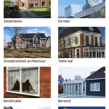
Serpentines
De Man
Snoeptrommel-architectuur
Tante Aaf
Rectificatie!
Beroerd