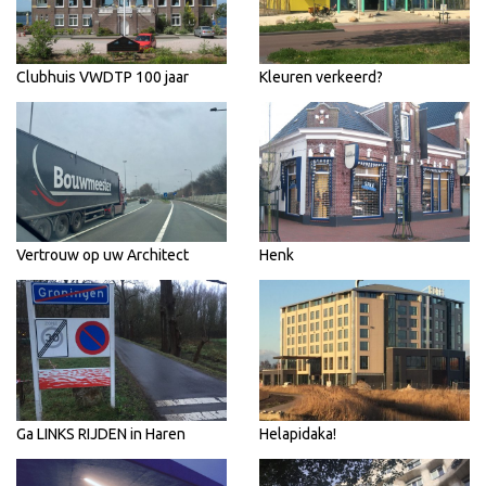
Clubhuis VWDTP 100 jaar
Kleuren verkeerd?
Vertrouw op uw Architect
Henk
Ga LINKS RIJDEN in Haren
Helapidaka!