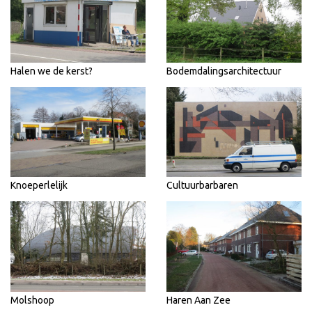
Halen we de kerst?
Bodemdalingsarchitectuur
Knoeperlelijk
Cultuurbarbaren
Molshoop
Haren Aan Zee