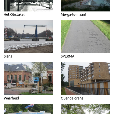
Het Obstakel
Me-ga-lo-maan!
Sjans
SPERMA
Waarheid
Over de grens