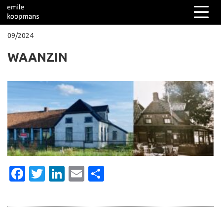
09/2024
WAANZIN
Columns
Over mij
Facebook
Twitter
LinkedIn
Email
Delen