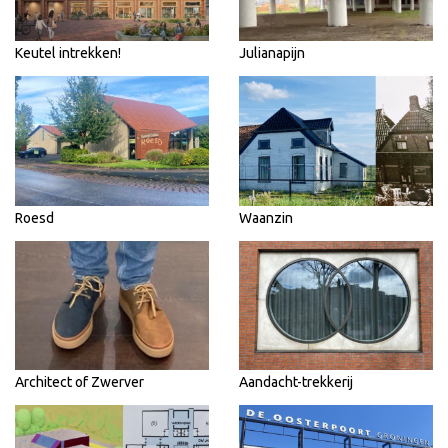
Keutel intrekken!
Julianapijn
Roesd
Waanzin
Architect of Zwerver
Aandacht-trekkerij