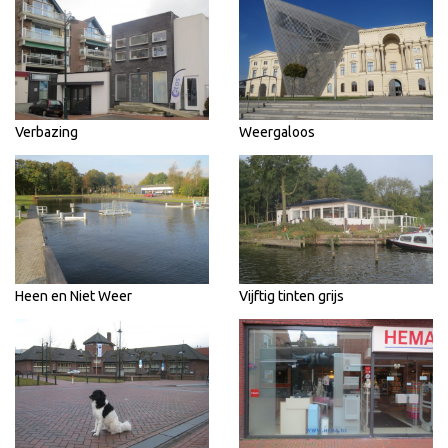
Verbazing
Weergaloos
Heen en Niet Weer
Vijftig tinten grijs