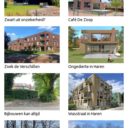
Zwart uit onzekerheid?
Café De Zoop
Zoek de Verschillen
Ongedierte in Haren
Bijbouwen kan altijd
Wasstraat in Haren