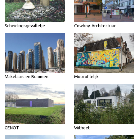
Scheidingsgevalletje
Cowboy-Architectuur
Makelaars en Bommen
Mooi of lelijk
GENOT
Witheet