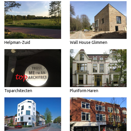
Helpman-Zuid
Wall House Glimmen
Toparchitecten
Pluriform Haren