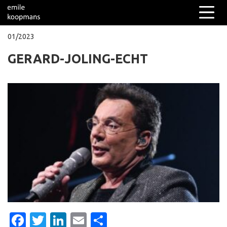
01/2023
GERARD-JOLING-ECHT
Columns
Over mij
Facebook
Twitter
LinkedIn
Email
Delen