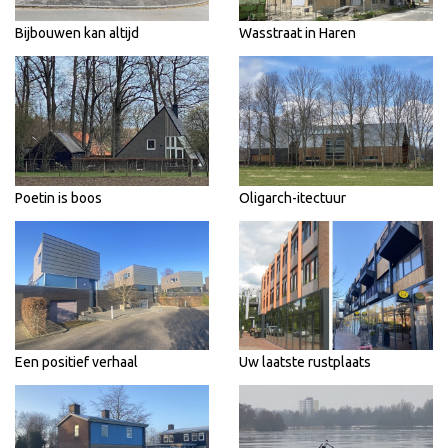
Bijbouwen kan altijd
Wasstraat in Haren
Poetin is boos
Oligarch-itectuur
Een positief verhaal
Uw laatste rustplaats