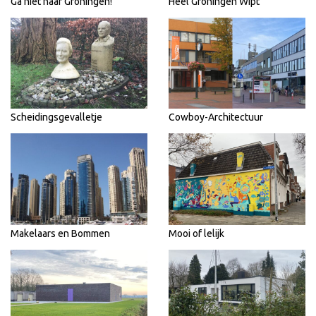
Ga niet naar Groningen!
Heel Groningen Wipt
Scheidingsgevalletje
Cowboy-Architectuur
Makelaars en Bommen
Mooi of lelijk