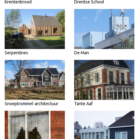
Krentenbrood
Drentse School
Serpentines
De Man
Snoeptrommel-architectuur
Tante Aaf