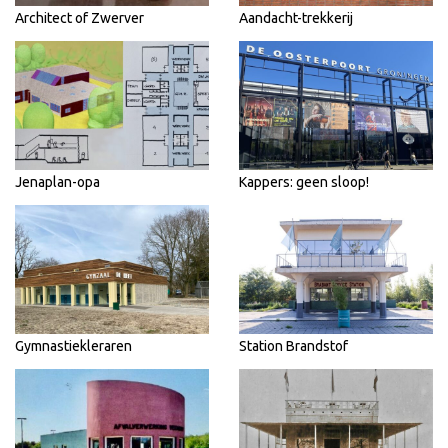
Architect of Zwerver
Aandacht-trekkerij
Jenaplan-opa
Kappers: geen sloop!
Gymnastiekleraren
Station Brandstof