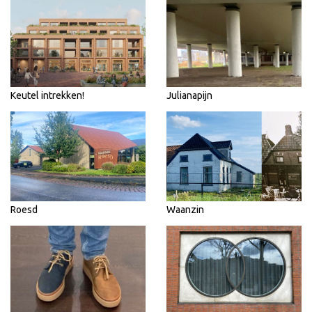
Keutel intrekken!
Julianapijn
Roesd
Waanzin