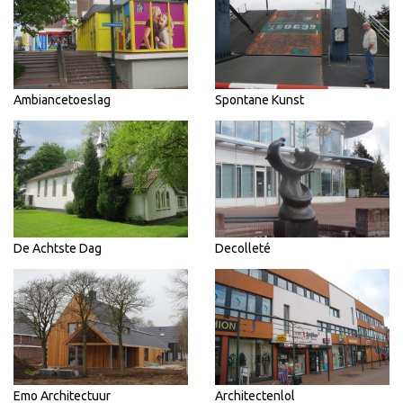
Ambiancetoeslag
Spontane Kunst
De Achtste Dag
Decolleté
Emo Architectuur
Architectenlol