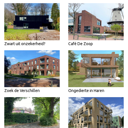
Zwart uit onzekerheid?
Café De Zoop
Zoek de Verschillen
Ongedierte in Haren