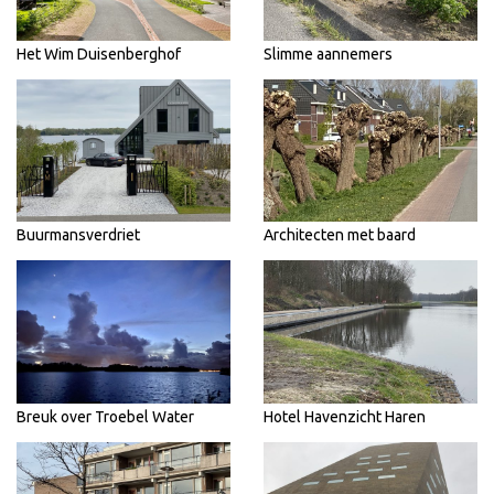
Het Wim Duisenberghof
Slimme aannemers
Buurmansverdriet
Architecten met baard
Breuk over Troebel Water
Hotel Havenzicht Haren