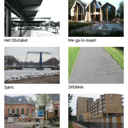
Het Obstakel
Me-ga-lo-maan!
Sjans
SPERMA