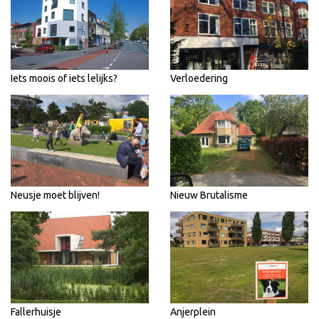
Iets moois of iets lelijks?
Verloedering
Neusje moet blijven!
Nieuw Brutalisme
Fallerhuisje
Anjerplein