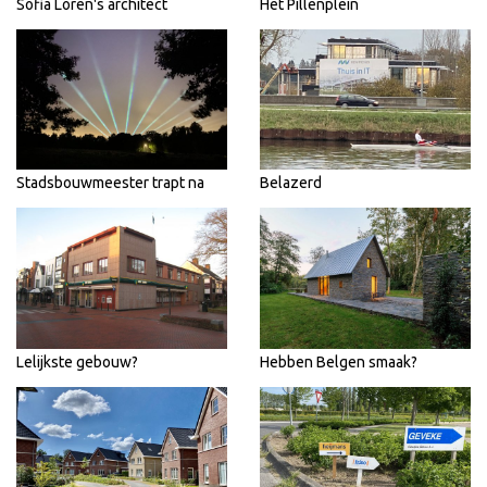
Sofia Loren's architect
Het Pillenplein
Stadsbouwmeester trapt na
Belazerd
Lelijkste gebouw?
Hebben Belgen smaak?