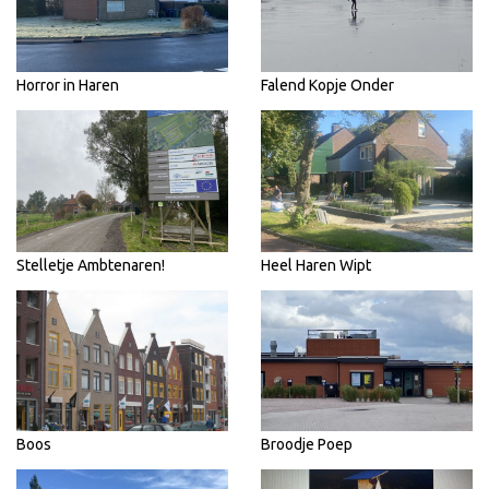
Horror in Haren
Falend Kopje Onder
Stelletje Ambtenaren!
Heel Haren Wipt
Boos
Broodje Poep