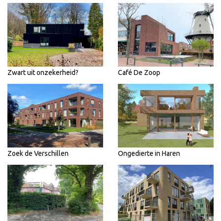
Zwart uit onzekerheid?
Café De Zoop
Zoek de Verschillen
Ongedierte in Haren