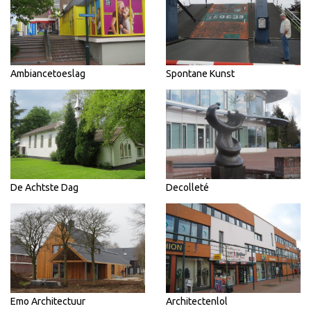
Ambiancetoeslag
Spontane Kunst
De Achtste Dag
Decolleté
Emo Architectuur
Architectenlol