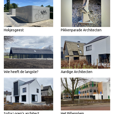
Hokjesgeest
Pikkenparade Architecten
Wie heeft de langste?
Aardige Architecten
Sofia Loren's architect
Het Pillenplein