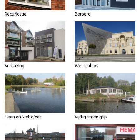
Rectificatie!
Beroerd
Verbazing
Weergaloos
Heen en Niet Weer
Vijftig tinten grijs