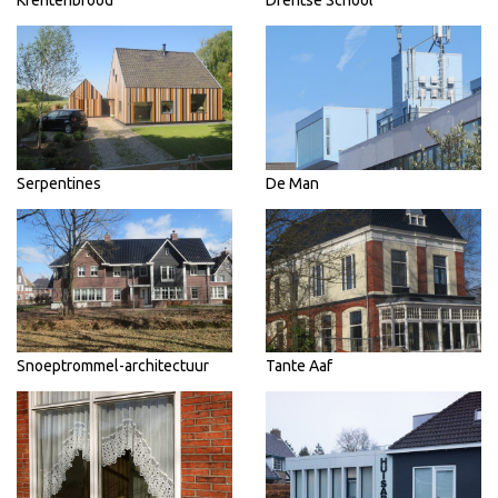
Krentenbrood
Drentse School
Serpentines
De Man
Snoeptrommel-architectuur
Tante Aaf