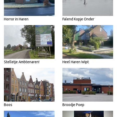
Horror in Haren
Falend Kopje Onder
Stelletje Ambtenaren!
Heel Haren Wipt
Boos
Broodje Poep