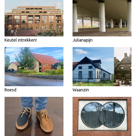
Keutel intrekken!
Julianapijn
Roesd
Waanzin