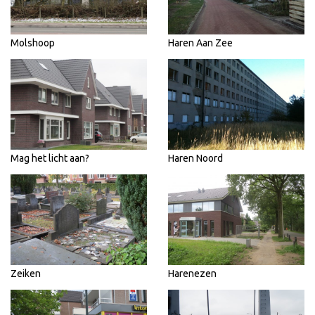
Molshoop
Haren Aan Zee
Mag het licht aan?
Haren Noord
Zeiken
Harenezen