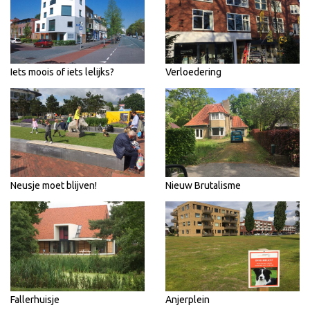
Iets moois of iets lelijks?
Verloedering
Neusje moet blijven!
Nieuw Brutalisme
Fallerhuisje
Anjerplein