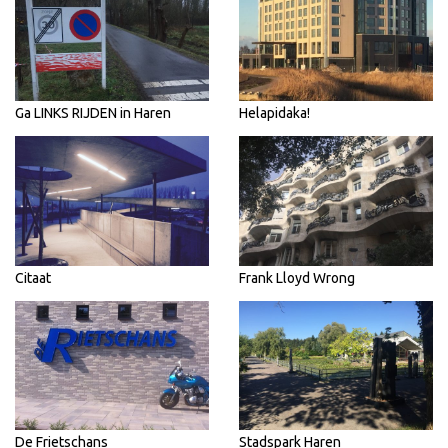
Ga LINKS RIJDEN in Haren
Helapidaka!
Citaat
Frank Lloyd Wrong
De Frietschans
Stadspark Haren