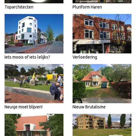
Toparchitecten
Pluriform Haren
Iets moois of iets lelijks?
Verloedering
Neusje moet blijven!
Nieuw Brutalisme