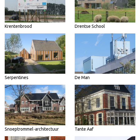
Krentenbrood
Drentse School
Serpentines
De Man
Snoeptrommel-architectuur
Tante Aaf