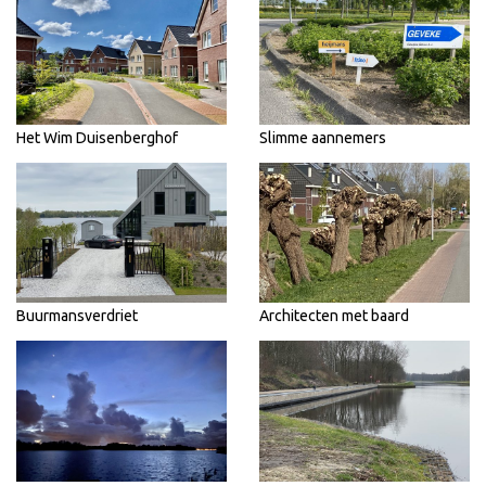
Het Wim Duisenberghof
Slimme aannemers
Buurmansverdriet
Architecten met baard