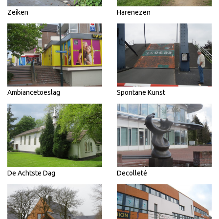
Zeiken
Harenezen
Ambiancetoeslag
Spontane Kunst
De Achtste Dag
Decolleté