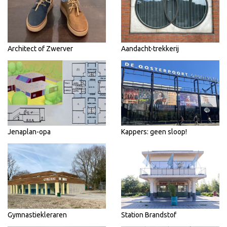
Architect of Zwerver
Aandacht-trekkerij
Jenaplan-opa
Kappers: geen sloop!
Gymnastiekleraren
Station Brandstof