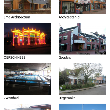
Emo Architectuur
Architectenlol
OEPSCHINEES
Goudvis
Zwambad
Uitgerookt