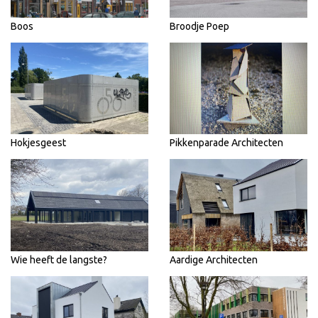
Boos
Broodje Poep
Hokjesgeest
Pikkenparade Architecten
Wie heeft de langste?
Aardige Architecten