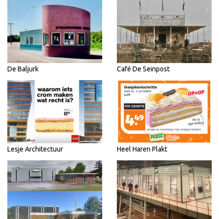
De Baljurk
Café De Seinpost
Lesje Architectuur
Heel Haren Plakt