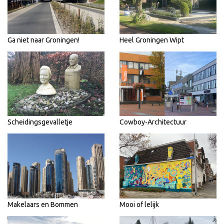
Ga niet naar Groningen!
Heel Groningen Wipt
Scheidingsgevalletje
Cowboy-Architectuur
Makelaars en Bommen
Mooi of lelijk