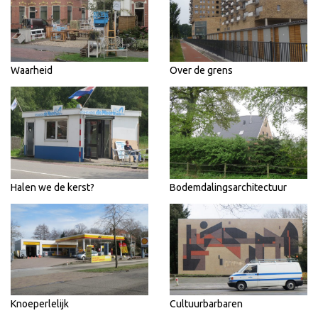
Waarheid
Over de grens
Halen we de kerst?
Bodemdalingsarchitectuur
Knoeperlelijk
Cultuurbarbaren