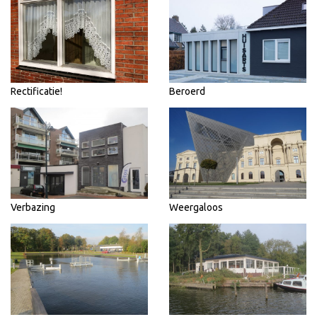
Rectificatie!
Beroerd
Verbazing
Weergaloos