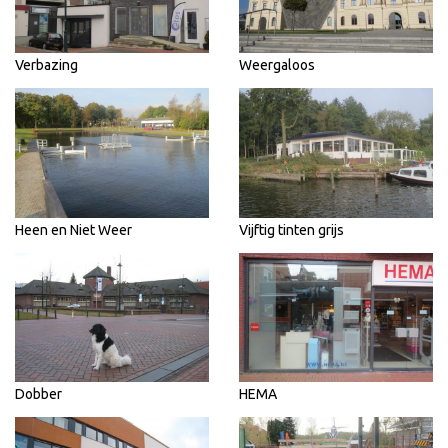
Verbazing
Weergaloos
Heen en Niet Weer
Vijftig tinten grijs
Dobber
HEMA