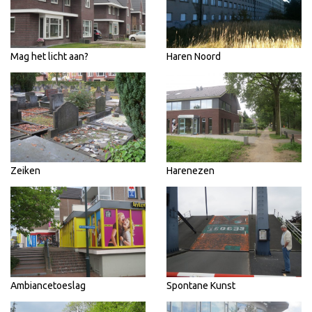
Mag het licht aan?
Haren Noord
Zeiken
Harenezen
Ambiancetoeslag
Spontane Kunst