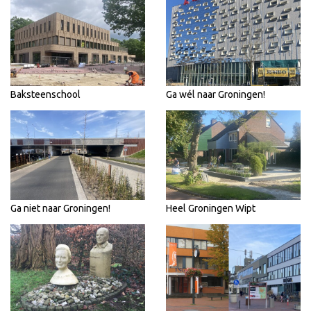
Baksteenschool
Ga wél naar Groningen!
Ga niet naar Groningen!
Heel Groningen Wipt