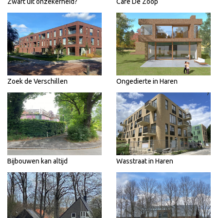
Zwart uit onzekerheid?
Café De Zoop
Zoek de Verschillen
Ongedierte in Haren
Bijbouwen kan altijd
Wasstraat in Haren