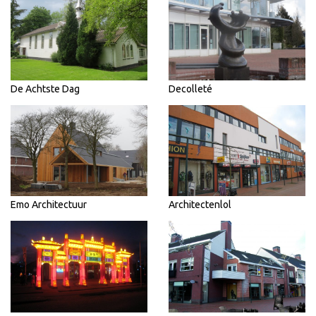
De Achtste Dag
Decolleté
Emo Architectuur
Architectenlol