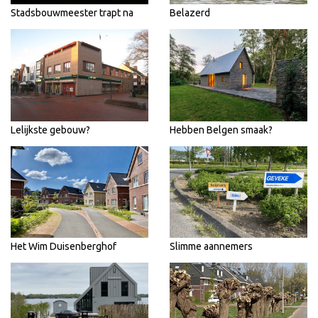
Stadsbouwmeester trapt na
Belazerd
Lelijkste gebouw?
Hebben Belgen smaak?
Het Wim Duisenberghof
Slimme aannemers