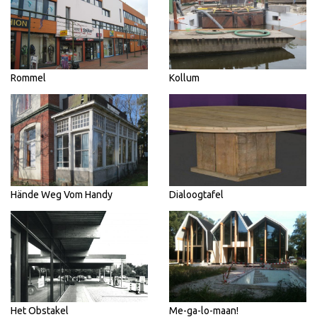
Rommel
Kollum
Hände Weg Vom Handy
Dialoogtafel
Het Obstakel
Me-ga-lo-maan!