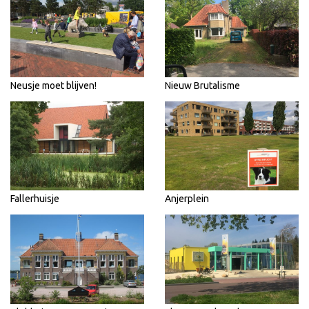
Neusje moet blijven!
Nieuw Brutalisme
Fallerhuisje
Anjerplein