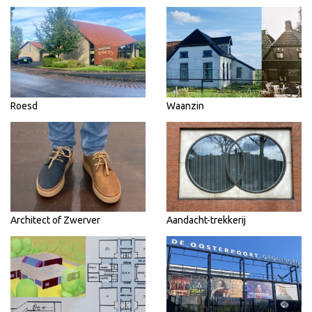
Roesd
Waanzin
Architect of Zwerver
Aandacht-trekkerij