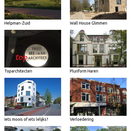
Helpman-Zuid
Wall House Glimmen
Toparchitecten
Pluriform Haren
Iets moois of iets lelijks?
Verloedering