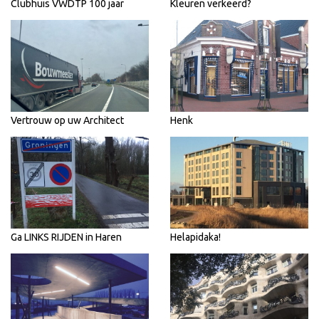
Clubhuis VWDTP 100 jaar
Kleuren verkeerd?
Vertrouw op uw Architect
Henk
Ga LINKS RIJDEN in Haren
Helapidaka!