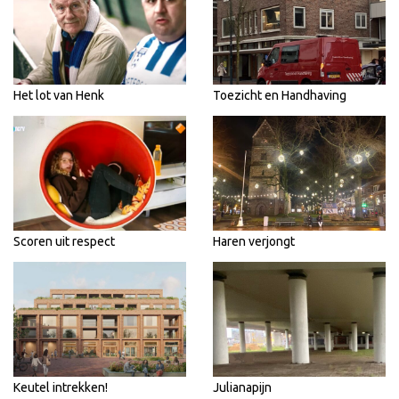
Het lot van Henk
Toezicht en Handhaving
Scoren uit respect
Haren verjongt
Keutel intrekken!
Julianapijn