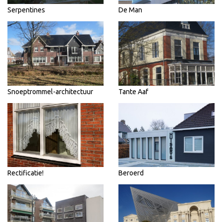
Serpentines
De Man
Snoeptrommel-architectuur
Tante Aaf
Rectificatie!
Beroerd