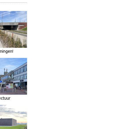
oningen!
ectuur