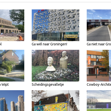
l
Ga wél naar Groningen!
Ga niet naar Gr
n Wipt
Scheidingsgevalletje
Cowboy-Archit