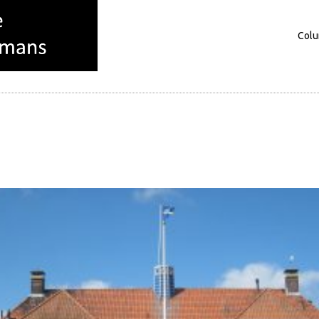
Col
Columns
Over mij