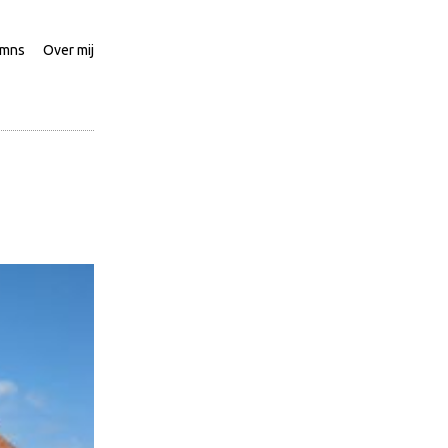
umns
Over mij