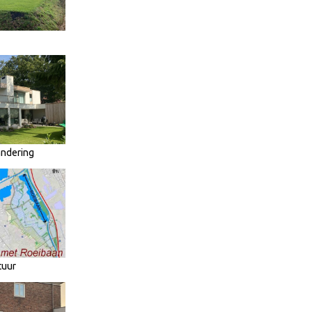
andering
tuur