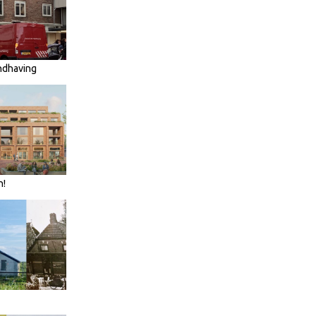
ndhaving
n!