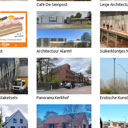
Café De Seinpost
Lesje Architect
kt
Architectuur Alarm!!
Suikerklontjes
Staketsels
Panorama Kerkhof
Erotische Kunst