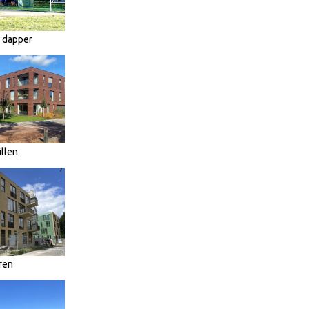
n dapper
llen
ren