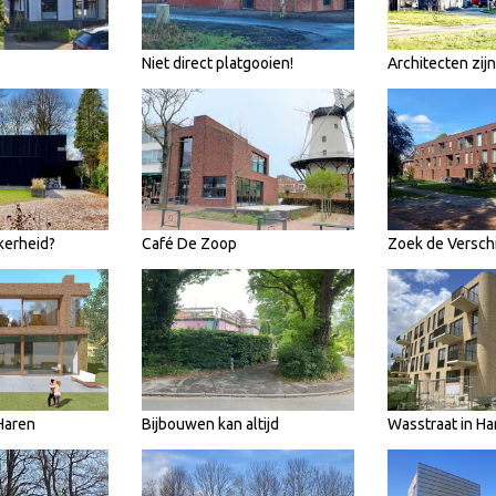
Niet direct platgooien!
Architecten zij
kerheid?
Café De Zoop
Zoek de Verschi
Haren
Bijbouwen kan altijd
Wasstraat in Ha