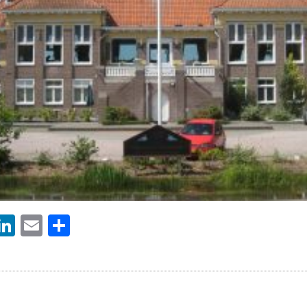
ebook
witter
LinkedIn
Email
Delen