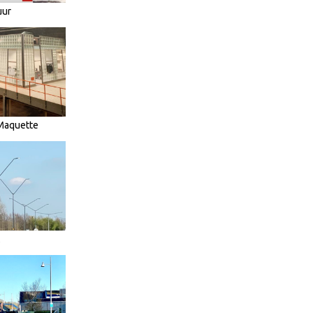
uur
 Maquette