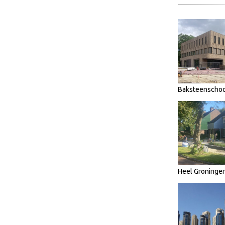
Baksteenschoo
Heel Groninge