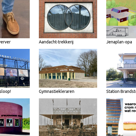
werver
Aandacht-trekkerij
Jenaplan-opa
sloop!
Gymnastiekleraren
Station Brandst