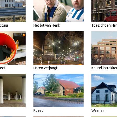
ctuur
Het lot van Henk
Toezicht en Ha
pect
Haren verjongt
Keutel intrekke
Roesd
Waanzin