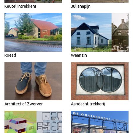
Keutel intrekken!
Julianapijn
Roesd
Waanzin
Architect of Zwerver
Aandacht-trekkerij