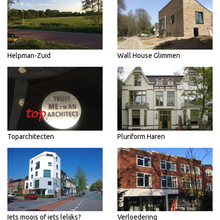
Helpman-Zuid
Wall House Glimmen
Toparchitecten
Pluriform Haren
Iets moois of iets lelijks?
Verloedering