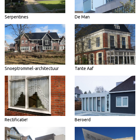
Serpentines
De Man
Snoeptrommel-architectuur
Tante Aaf
Rectificatie!
Beroerd