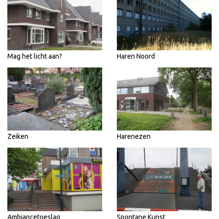
Mag het licht aan?
Haren Noord
Zeiken
Harenezen
Ambiancetoeslag
Spontane Kunst