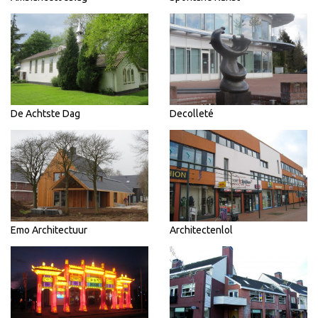
De Achtste Dag
Decolleté
Emo Architectuur
Architectenlol