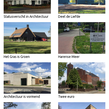
Statusverschil in Architectuur
Deel de Liefde
Het Gras is Groen
Harense Meer
Architectuur is vormend
Twee euro