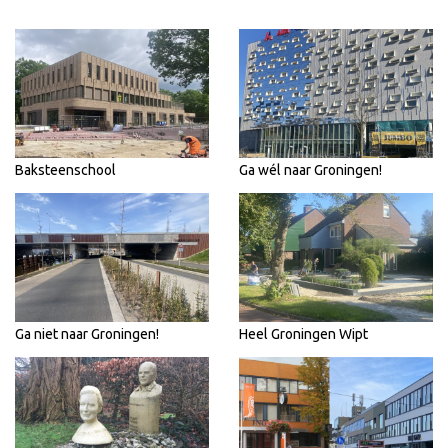
Baksteenschool
Ga wél naar Groningen!
Ga niet naar Groningen!
Heel Groningen Wipt