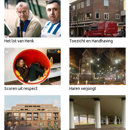
Het lot van Henk
Toezicht en Handhaving
Scoren uit respect
Haren verjongt