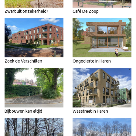
Zwart uit onzekerheid?
Café De Zoop
Zoek de Verschillen
Ongedierte in Haren
Bijbouwen kan altijd
Wasstraat in Haren