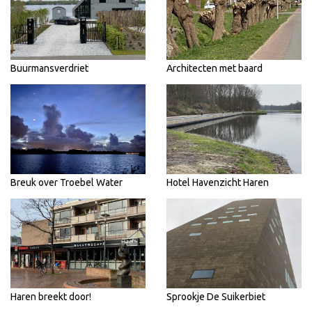
Buurmansverdriet
Architecten met baard
Breuk over Troebel Water
Hotel Havenzicht Haren
Haren breekt door!
Sprookje De Suikerbiet