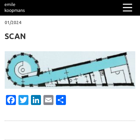
01/2024
SCAN
Columns
Over mij
Facebook
Twitter
LinkedIn
Email
Delen