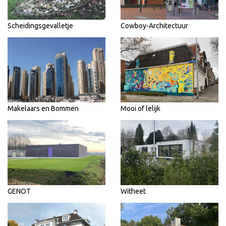
Scheidingsgevalletje
Cowboy-Architectuur
Makelaars en Bommen
Mooi of lelijk
GENOT
Witheet