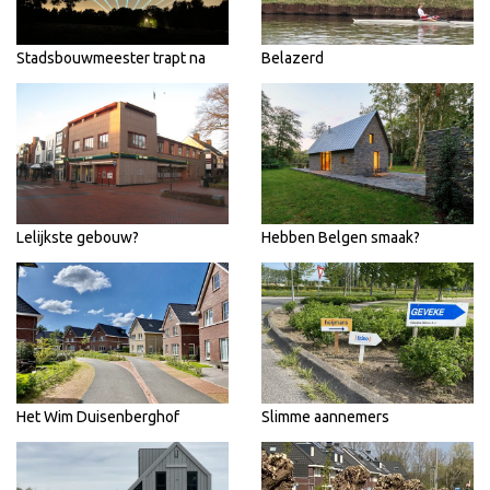
Stadsbouwmeester trapt na
Belazerd
Lelijkste gebouw?
Hebben Belgen smaak?
Het Wim Duisenberghof
Slimme aannemers