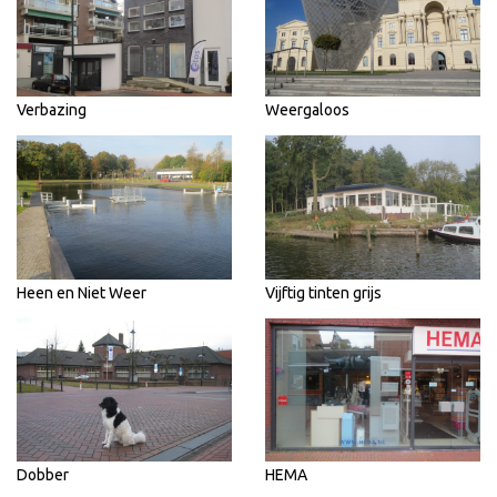
Verbazing
Weergaloos
Heen en Niet Weer
Vijftig tinten grijs
Dobber
HEMA