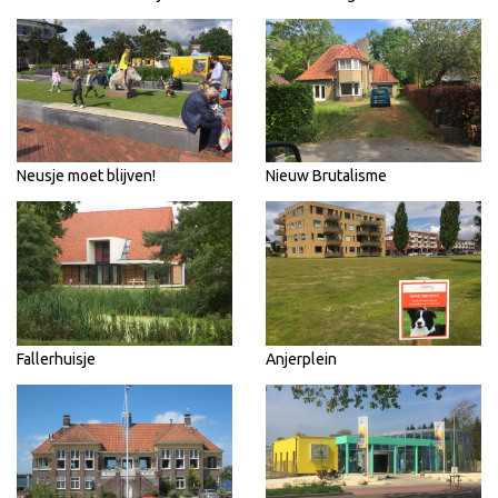
Neusje moet blijven!
Nieuw Brutalisme
Fallerhuisje
Anjerplein