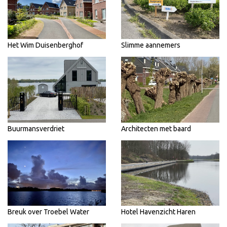
Het Wim Duisenberghof
Slimme aannemers
Buurmansverdriet
Architecten met baard
Breuk over Troebel Water
Hotel Havenzicht Haren