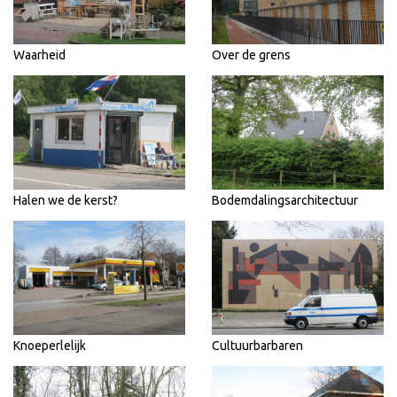
Waarheid
Over de grens
Halen we de kerst?
Bodemdalingsarchitectuur
Knoeperlelijk
Cultuurbarbaren