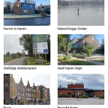
Horror in Haren
Falend Kopje Onder
Stelletje Ambtenaren!
Heel Haren Wipt
Boos
Broodje Poep