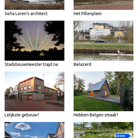
Sofia Loren's architect
Het Pillenplein
Stadsbouwmeester trapt na
Belazerd
Lelijkste gebouw?
Hebben Belgen smaak?