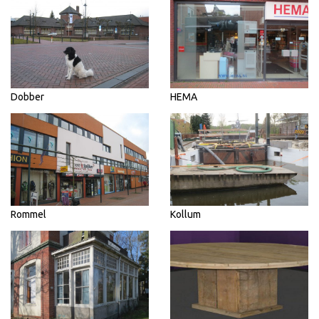
Dobber
HEMA
Rommel
Kollum