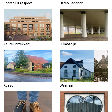
Scoren uit respect
Haren verjongt
Keutel intrekken!
Julianapijn
Roesd
Waanzin