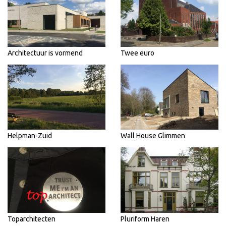
Architectuur is vormend
Twee euro
Helpman-Zuid
Wall House Glimmen
Toparchitecten
Pluriform Haren