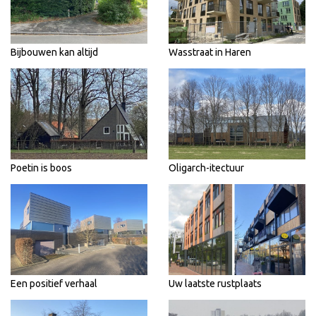
Bijbouwen kan altijd
Wasstraat in Haren
Poetin is boos
Oligarch-itectuur
Een positief verhaal
Uw laatste rustplaats