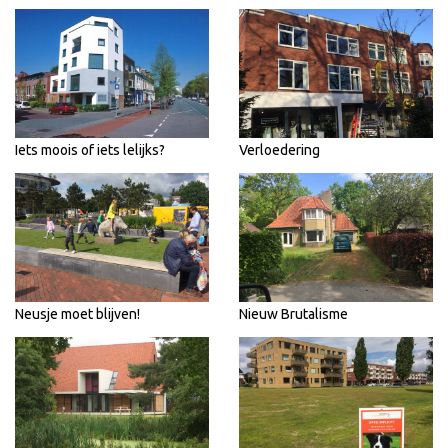
Iets moois of iets lelijks?
Verloedering
Neusje moet blijven!
Nieuw Brutalisme