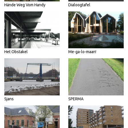
Hände Weg Vom Handy
Dialoogtafel
Het Obstakel
Me-ga-lo-maan!
Sjans
SPERMA