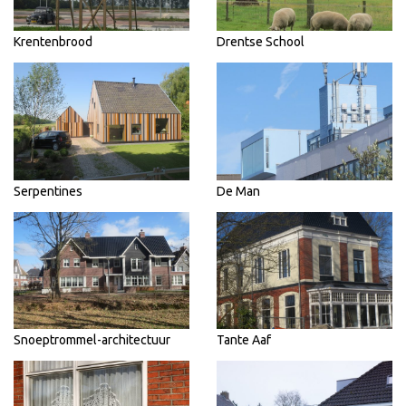
Krentenbrood
Drentse School
Serpentines
De Man
Snoeptrommel-architectuur
Tante Aaf