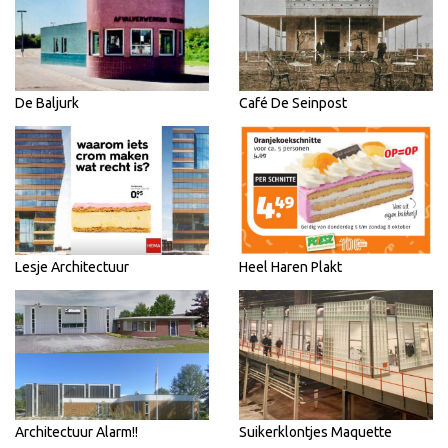
De Baljurk
Café De Seinpost
Lesje Architectuur
Heel Haren Plakt
Architectuur Alarm!!
Suikerklontjes Maquette