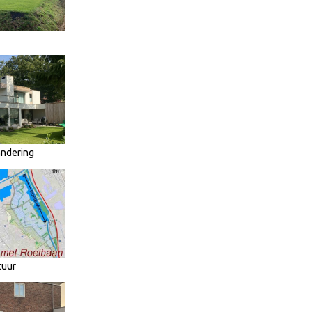
andering
tuur