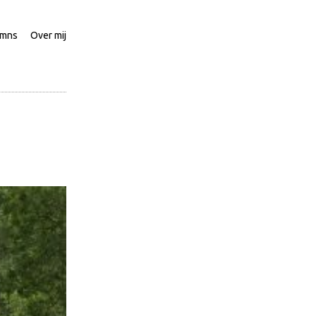
umns
Over mij