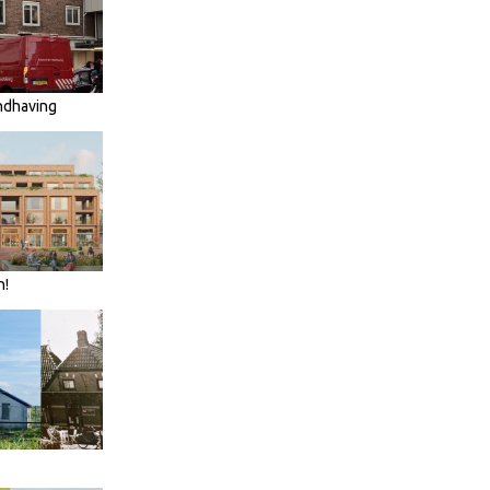
ndhaving
n!