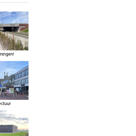
oningen!
ectuur