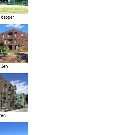
n dapper
llen
ren