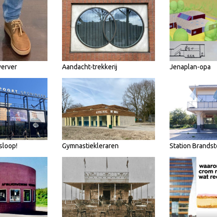
werver
Aandacht-trekkerij
Jenaplan-opa
sloop!
Gymnastiekleraren
Station Brandst