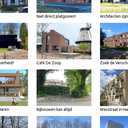
Niet direct platgooien!
Architecten zij
kerheid?
Café De Zoop
Zoek de Verschi
Haren
Bijbouwen kan altijd
Wasstraat in Ha