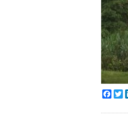
Fac
T