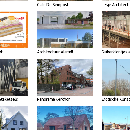
Café De Seinpost
Lesje Architect
kt
Architectuur Alarm!!
Suikerklontjes
Staketsels
Panorama Kerkhof
Erotische Kunst