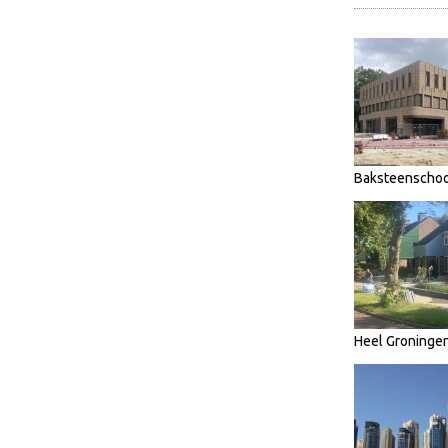
Baksteenschoo
Heel Groninge