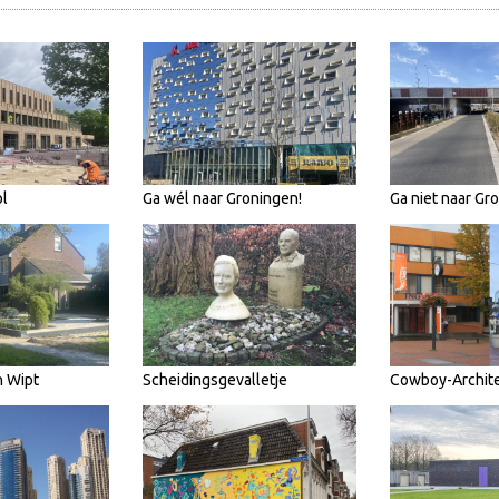
l
Ga wél naar Groningen!
Ga niet naar Gr
n Wipt
Scheidingsgevalletje
Cowboy-Archit