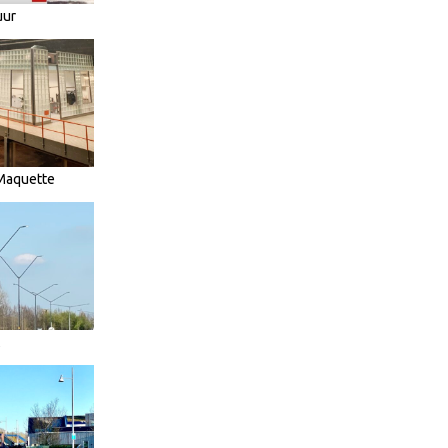
uur
 Maquette