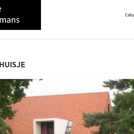
Col
Columns
Over mij
HUISJE