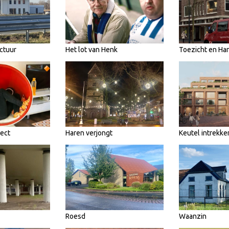
ctuur
Het lot van Henk
Toezicht en Ha
pect
Haren verjongt
Keutel intrekke
Roesd
Waanzin