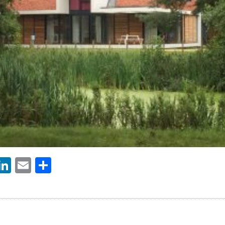
ebook
witter
LinkedIn
Email
Delen