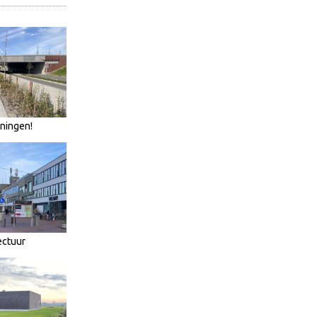
oningen!
ectuur