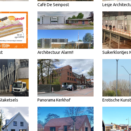
Café De Seinpost
Lesje Architect
kt
Architectuur Alarm!!
Suikerklontjes
Staketsels
Panorama Kerkhof
Erotische Kunst