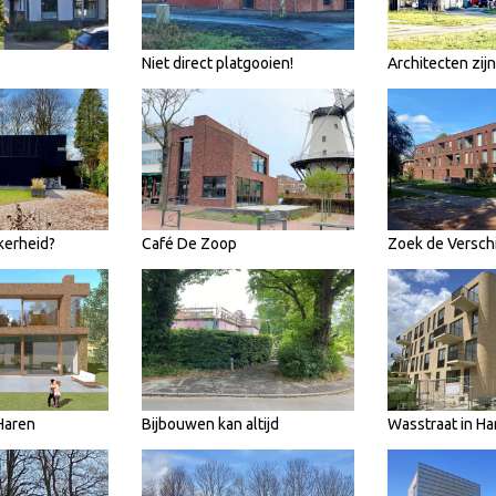
Niet direct platgooien!
Architecten zij
kerheid?
Café De Zoop
Zoek de Verschi
Haren
Bijbouwen kan altijd
Wasstraat in Ha