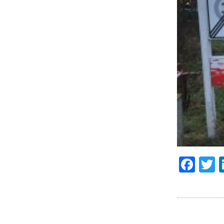
Fac
T