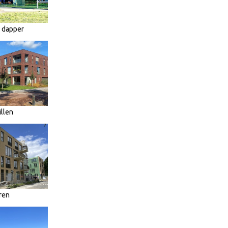
n dapper
llen
ren