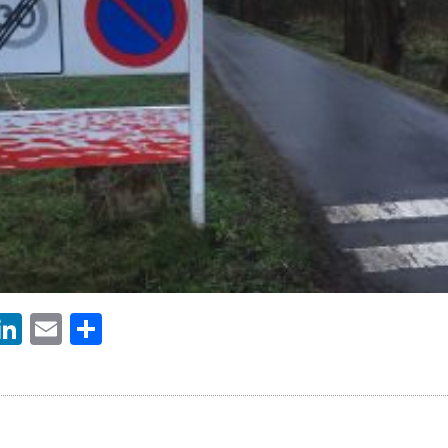
ebook
witter
LinkedIn
Email
Delen