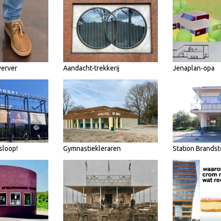
werver
Aandacht-trekkerij
Jenaplan-opa
sloop!
Gymnastiekleraren
Station Brandst