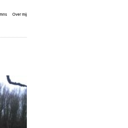
umns
Over mij