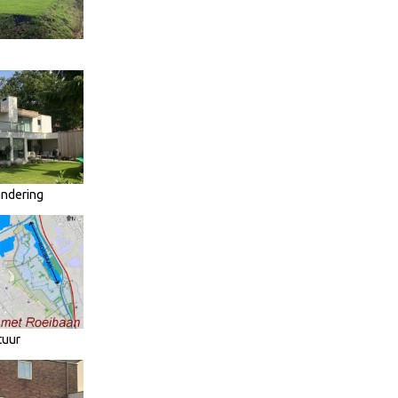
andering
tuur