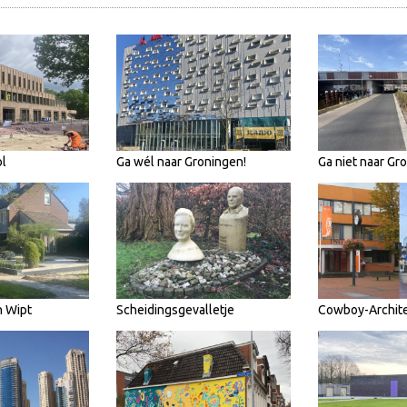
l
Ga wél naar Groningen!
Ga niet naar Gr
n Wipt
Scheidingsgevalletje
Cowboy-Archit