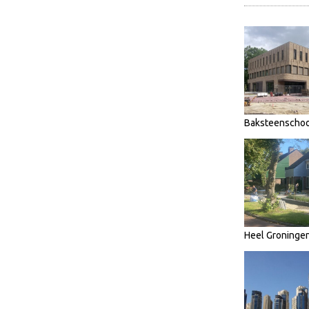
Baksteenschoo
Heel Groninge