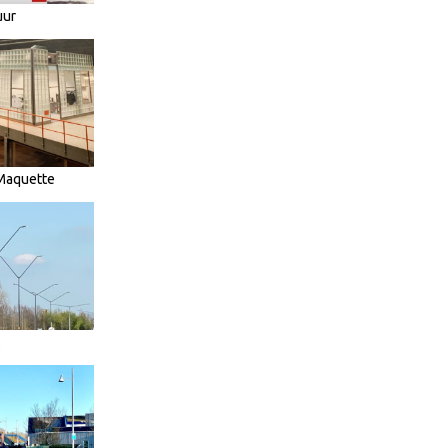
uur
 Maquette