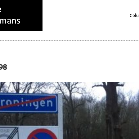
Col
Columns
Over mij
98