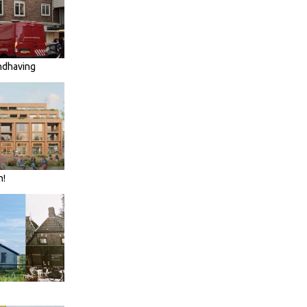
ndhaving
n!