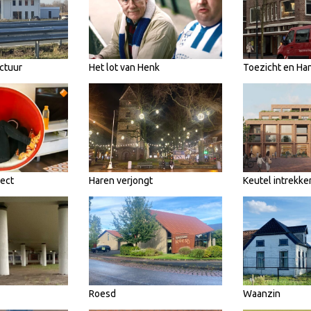
ctuur
Het lot van Henk
Toezicht en Ha
pect
Haren verjongt
Keutel intrekke
Roesd
Waanzin