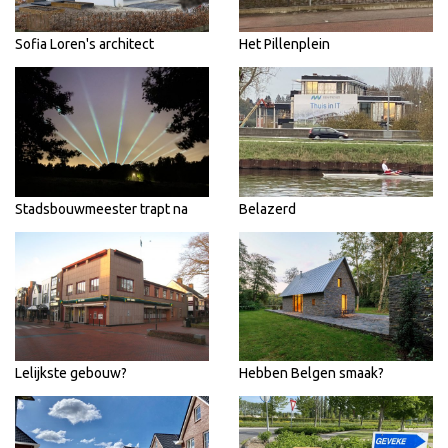
Sofia Loren's architect
Het Pillenplein
Stadsbouwmeester trapt na
Belazerd
Lelijkste gebouw?
Hebben Belgen smaak?