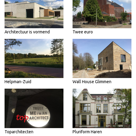
Architectuur is vormend
Twee euro
Helpman-Zuid
Wall House Glimmen
Toparchitecten
Pluriform Haren