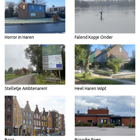
Horror in Haren
Falend Kopje Onder
Stelletje Ambtenaren!
Heel Haren Wipt
Boos
Broodje Poep