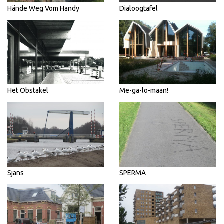
Hände Weg Vom Handy
Dialoogtafel
Het Obstakel
Me-ga-lo-maan!
Sjans
SPERMA