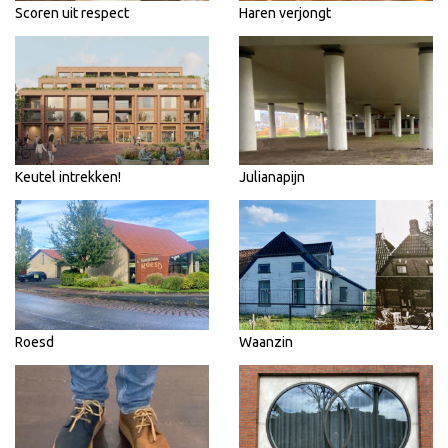
Scoren uit respect
Haren verjongt
Keutel intrekken!
Julianapijn
Roesd
Waanzin