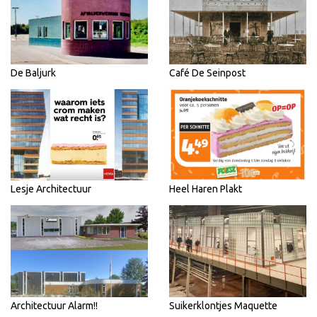
De Baljurk
Café De Seinpost
Lesje Architectuur
Heel Haren Plakt
Architectuur Alarm!!
Suikerklontjes Maquette