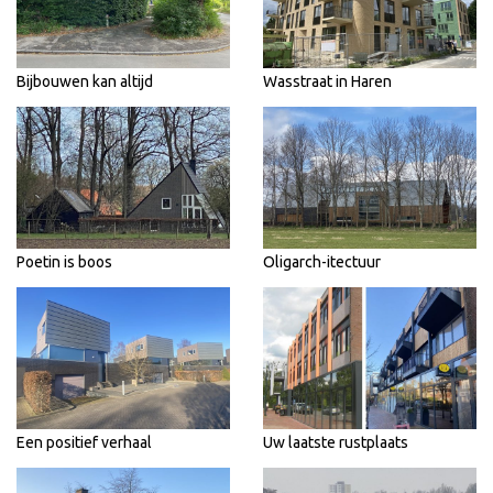
Bijbouwen kan altijd
Wasstraat in Haren
Poetin is boos
Oligarch-itectuur
Een positief verhaal
Uw laatste rustplaats