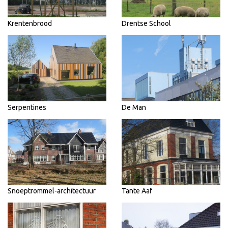
Krentenbrood
Drentse School
Serpentines
De Man
Snoeptrommel-architectuur
Tante Aaf