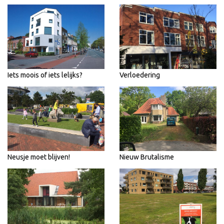
Iets moois of iets lelijks?
Verloedering
Neusje moet blijven!
Nieuw Brutalisme