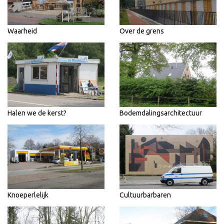
Waarheid
Over de grens
Halen we de kerst?
Bodemdalingsarchitectuur
Knoeperlelijk
Cultuurbarbaren