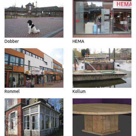
Dobber
HEMA
Rommel
Kollum