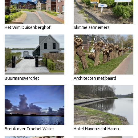
Het Wim Duisenberghof
Slimme aannemers
Buurmansverdriet
Architecten met baard
Breuk over Troebel Water
Hotel Havenzicht Haren