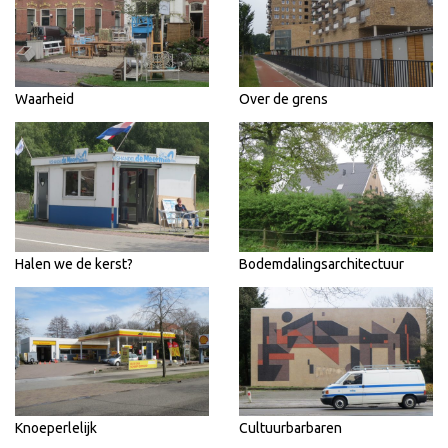
Waarheid
Over de grens
Halen we de kerst?
Bodemdalingsarchitectuur
Knoeperlelijk
Cultuurbarbaren