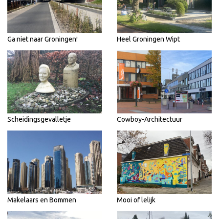
Ga niet naar Groningen!
Heel Groningen Wipt
Scheidingsgevalletje
Cowboy-Architectuur
Makelaars en Bommen
Mooi of lelijk