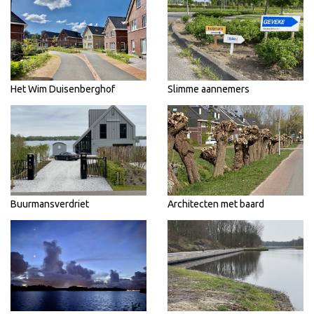
Het Wim Duisenberghof
Slimme aannemers
Buurmansverdriet
Architecten met baard