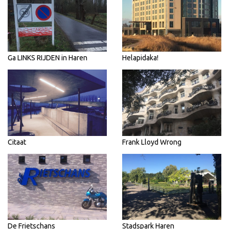
Ga LINKS RIJDEN in Haren
Helapidaka!
Citaat
Frank Lloyd Wrong
De Frietschans
Stadspark Haren