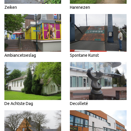
Zeiken
Harenezen
Ambiancetoeslag
Spontane Kunst
De Achtste Dag
Decolleté