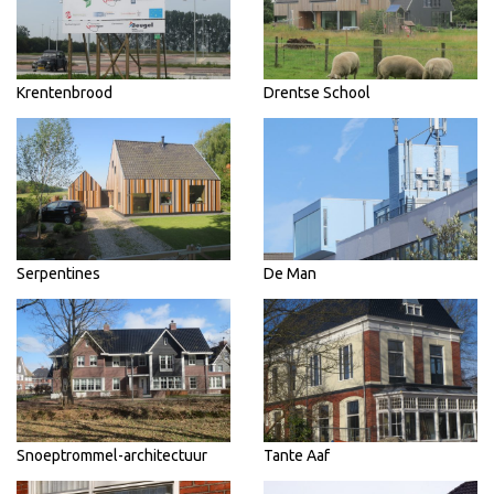
Krentenbrood
Drentse School
Serpentines
De Man
Snoeptrommel-architectuur
Tante Aaf