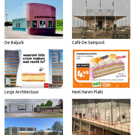
De Baljurk
Café De Seinpost
Lesje Architectuur
Heel Haren Plakt