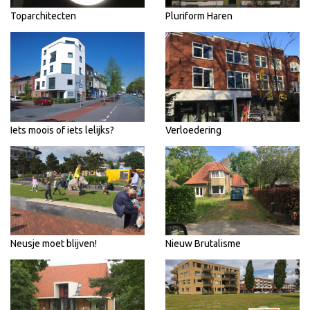
Toparchitecten
Pluriform Haren
Iets moois of iets lelijks?
Verloedering
Neusje moet blijven!
Nieuw Brutalisme