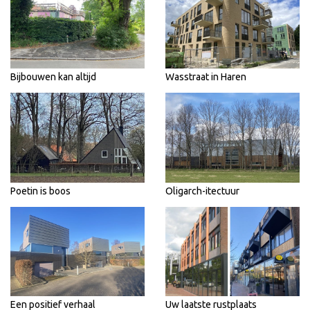
Bijbouwen kan altijd
Wasstraat in Haren
Poetin is boos
Oligarch-itectuur
Een positief verhaal
Uw laatste rustplaats