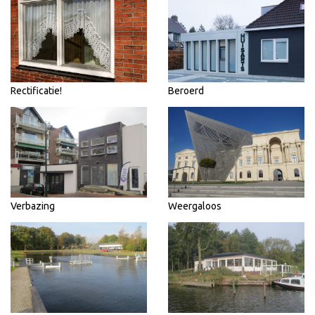
Rectificatie!
Beroerd
Verbazing
Weergaloos