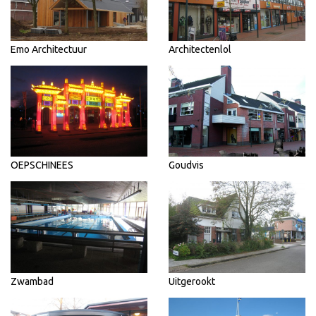
Emo Architectuur
Architectenlol
OEPSCHINEES
Goudvis
Zwambad
Uitgerookt