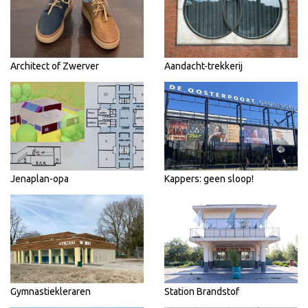
Architect of Zwerver
Aandacht-trekkerij
Jenaplan-opa
Kappers: geen sloop!
Gymnastiekleraren
Station Brandstof