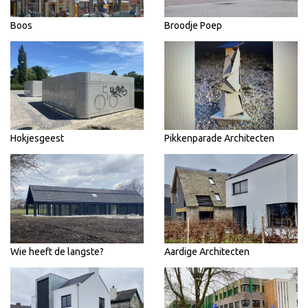
Boos
Broodje Poep
Hokjesgeest
Pikkenparade Architecten
Wie heeft de langste?
Aardige Architecten