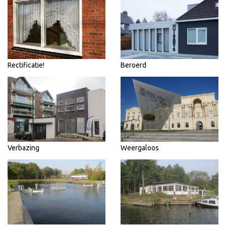
Rectificatie!
Beroerd
Verbazing
Weergaloos