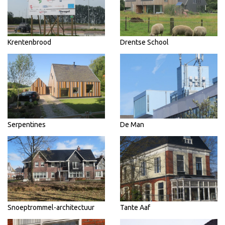
Krentenbrood
Drentse School
Serpentines
De Man
Snoeptrommel-architectuur
Tante Aaf