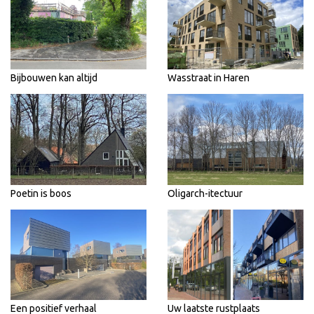
Bijbouwen kan altijd
Wasstraat in Haren
Poetin is boos
Oligarch-itectuur
Een positief verhaal
Uw laatste rustplaats