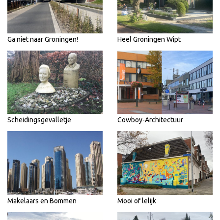
Ga niet naar Groningen!
Heel Groningen Wipt
Scheidingsgevalletje
Cowboy-Architectuur
Makelaars en Bommen
Mooi of lelijk