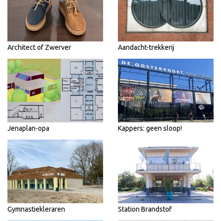
Architect of Zwerver
Aandacht-trekkerij
Jenaplan-opa
Kappers: geen sloop!
Gymnastiekleraren
Station Brandstof