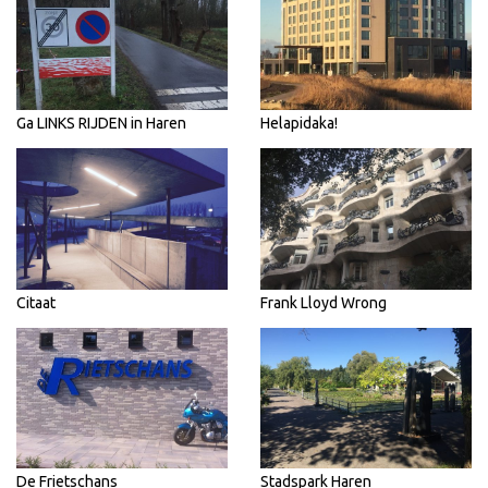
Ga LINKS RIJDEN in Haren
Helapidaka!
Citaat
Frank Lloyd Wrong
De Frietschans
Stadspark Haren