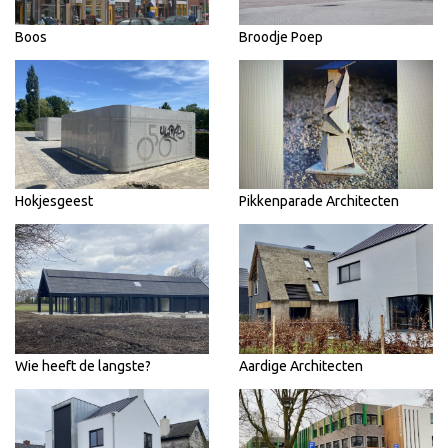
Boos
Broodje Poep
Hokjesgeest
Pikkenparade Architecten
Wie heeft de langste?
Aardige Architecten