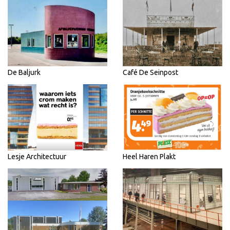
De Baljurk
Café De Seinpost
Lesje Architectuur
Heel Haren Plakt