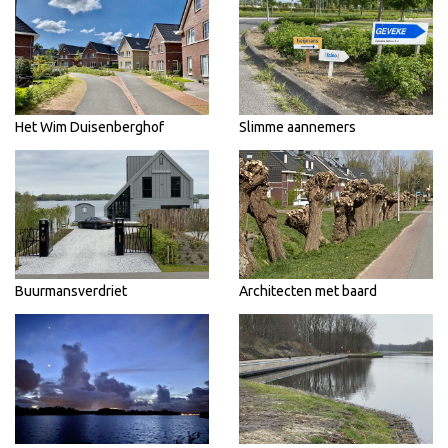
Het Wim Duisenberghof
Slimme aannemers
Buurmansverdriet
Architecten met baard