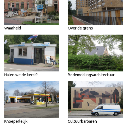
Waarheid
Over de grens
Halen we de kerst?
Bodemdalingsarchitectuur
Knoeperlelijk
Cultuurbarbaren