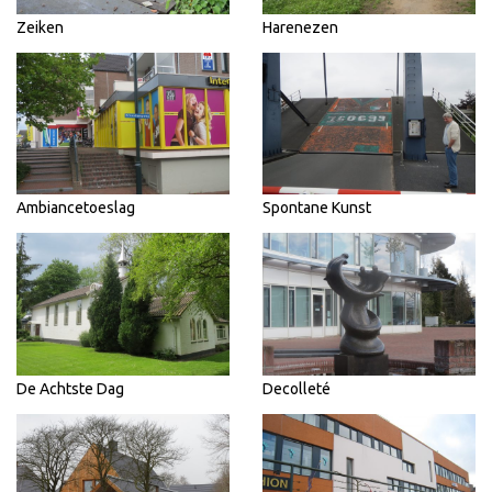
Zeiken
Harenezen
Ambiancetoeslag
Spontane Kunst
De Achtste Dag
Decolleté