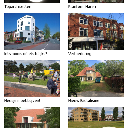
Toparchitecten
Pluriform Haren
Iets moois of iets lelijks?
Verloedering
Neusje moet blijven!
Nieuw Brutalisme