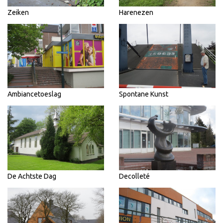
Zeiken
Harenezen
Ambiancetoeslag
Spontane Kunst
De Achtste Dag
Decolleté