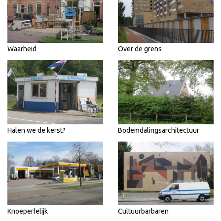
Waarheid
Over de grens
Halen we de kerst?
Bodemdalingsarchitectuur
Knoeperlelijk
Cultuurbarbaren