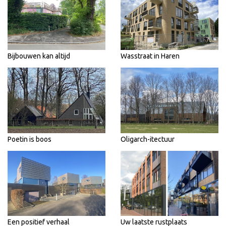
Bijbouwen kan altijd
Wasstraat in Haren
Poetin is boos
Oligarch-itectuur
Een positief verhaal
Uw laatste rustplaats