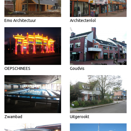
Emo Architectuur
Architectenlol
OEPSCHINEES
Goudvis
Zwambad
Uitgerookt