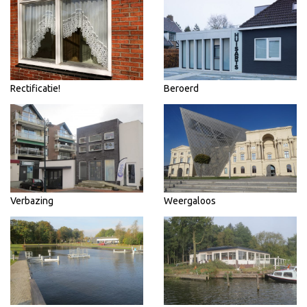
Rectificatie!
Beroerd
Verbazing
Weergaloos