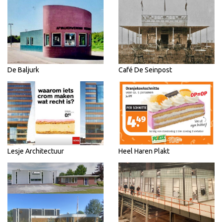
De Baljurk
Café De Seinpost
Lesje Architectuur
Heel Haren Plakt