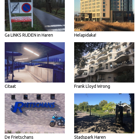
Ga LINKS RIJDEN in Haren
Helapidaka!
Citaat
Frank Lloyd Wrong
De Frietschans
Stadspark Haren