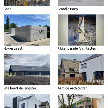
Boos
Broodje Poep
Hokjesgeest
Pikkenparade Architecten
Wie heeft de langste?
Aardige Architecten