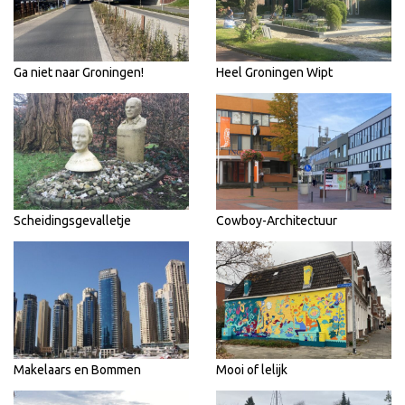
Ga niet naar Groningen!
Heel Groningen Wipt
Scheidingsgevalletje
Cowboy-Architectuur
Makelaars en Bommen
Mooi of lelijk