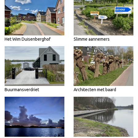
Het Wim Duisenberghof
Slimme aannemers
Buurmansverdriet
Architecten met baard