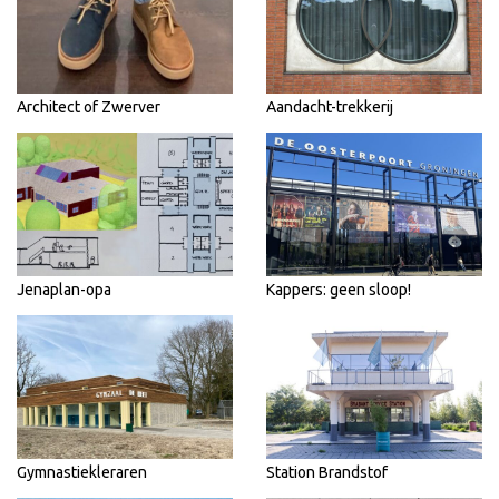
Architect of Zwerver
Aandacht-trekkerij
Jenaplan-opa
Kappers: geen sloop!
Gymnastiekleraren
Station Brandstof