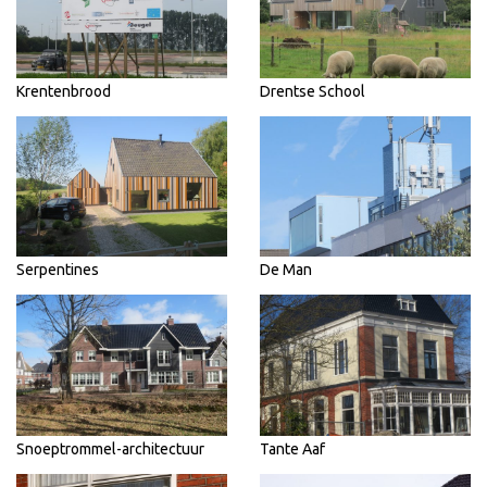
Krentenbrood
Drentse School
Serpentines
De Man
Snoeptrommel-architectuur
Tante Aaf