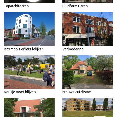
Toparchitecten
Pluriform Haren
Iets moois of iets lelijks?
Verloedering
Neusje moet blijven!
Nieuw Brutalisme