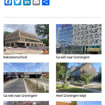
Facebook
Twitter
LinkedIn
Email
Delen
Baksteenschool
Ga wél naar Groningen!
Ga niet naar Groningen!
Heel Groningen Wipt