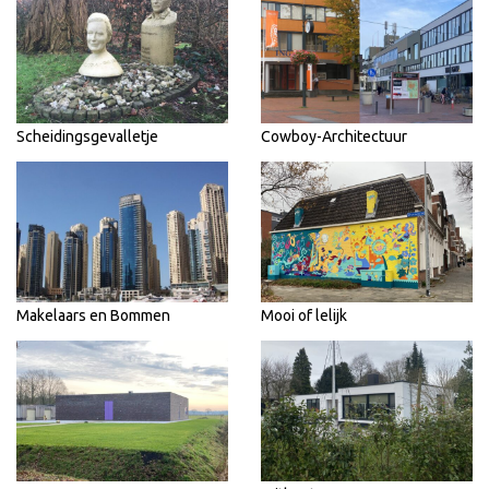
Scheidingsgevalletje
Cowboy-Architectuur
Makelaars en Bommen
Mooi of lelijk