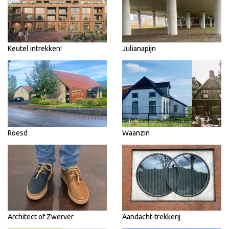
Keutel intrekken!
Julianapijn
Roesd
Waanzin
Architect of Zwerver
Aandacht-trekkerij