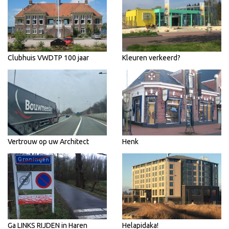
Clubhuis VWDTP 100 jaar
Kleuren verkeerd?
Vertrouw op uw Architect
Henk
Ga LINKS RIJDEN in Haren
Helapidaka!