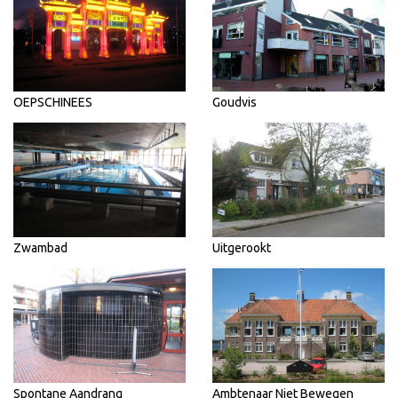
OEPSCHINEES
Goudvis
Zwambad
Uitgerookt
Spontane Aandrang
Ambtenaar Niet Bewegen