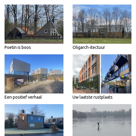
Poetin is boos
Oligarch-itectuur
Een positief verhaal
Uw laatste rustplaats