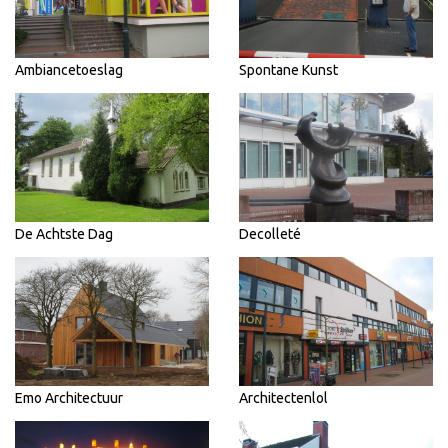
Ambiancetoeslag
Spontane Kunst
De Achtste Dag
Decolleté
Emo Architectuur
Architectenlol