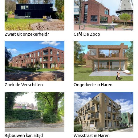
Zwart uit onzekerheid?
Café De Zoop
Zoek de Verschillen
Ongedierte in Haren
Bijbouwen kan altijd
Wasstraat in Haren