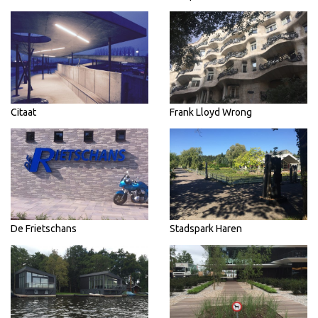
Citaat
Frank Lloyd Wrong
De Frietschans
Stadspark Haren