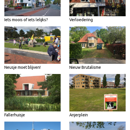
Iets moois of iets lelijks?
Verloedering
Neusje moet blijven!
Nieuw Brutalisme
Fallerhuisje
Anjerplein