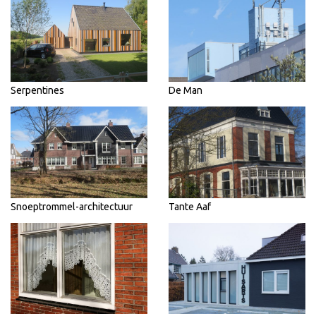
Serpentines
De Man
Snoeptrommel-architectuur
Tante Aaf