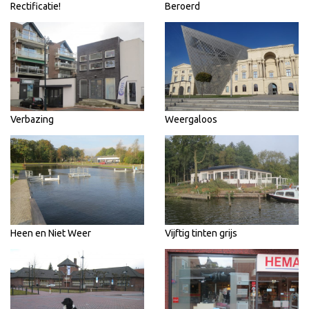
Rectificatie!
Beroerd
Verbazing
Weergaloos
Heen en Niet Weer
Vijftig tinten grijs