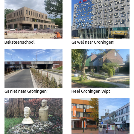
Baksteenschool
Ga wél naar Groningen!
Ga niet naar Groningen!
Heel Groningen Wipt