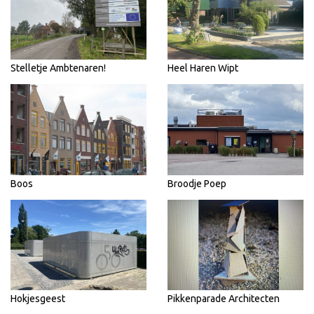
Stelletje Ambtenaren!
Heel Haren Wipt
Boos
Broodje Poep
Hokjesgeest
Pikkenparade Architecten