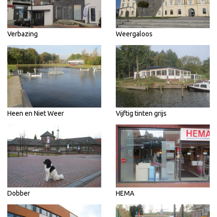
Verbazing
Weergaloos
Heen en Niet Weer
Vijftig tinten grijs
Dobber
HEMA