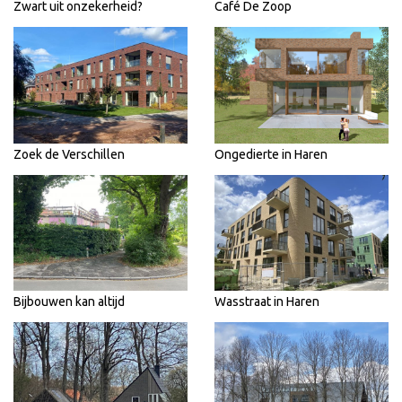
Zwart uit onzekerheid?
Café De Zoop
Zoek de Verschillen
Ongedierte in Haren
Bijbouwen kan altijd
Wasstraat in Haren