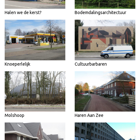
Halen we de kerst?
Bodemdalingsarchitectuur
Knoeperlelijk
Cultuurbarbaren
Molshoop
Haren Aan Zee