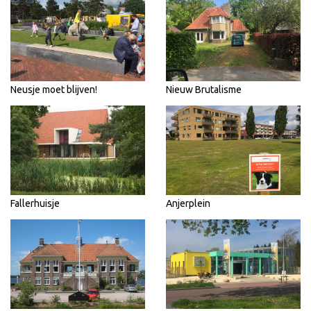
Neusje moet blijven!
Nieuw Brutalisme
Fallerhuisje
Anjerplein