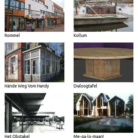
Rommel
Kollum
Hände Weg Vom Handy
Dialoogtafel
Het Obstakel
Me-ga-lo-maan!