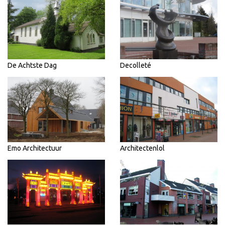
De Achtste Dag
Decolleté
Emo Architectuur
Architectenlol