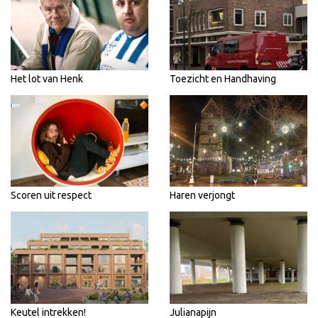
Het lot van Henk
Toezicht en Handhaving
Scoren uit respect
Haren verjongt
Keutel intrekken!
Julianapijn