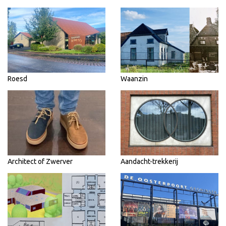
Roesd
Waanzin
Architect of Zwerver
Aandacht-trekkerij