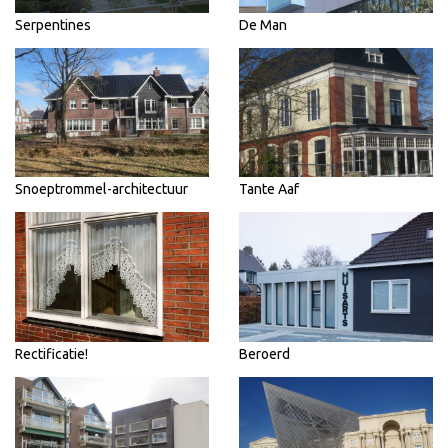
Serpentines
De Man
Snoeptrommel-architectuur
Tante Aaf
Rectificatie!
Beroerd