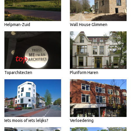
Helpman-Zuid
Wall House Glimmen
Toparchitecten
Pluriform Haren
Iets moois of iets lelijks?
Verloedering