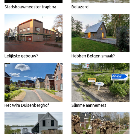
Stadsbouwmeester trapt na
Belazerd
Lelijkste gebouw?
Hebben Belgen smaak?
Het Wim Duisenberghof
Slimme aannemers