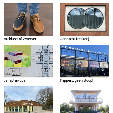
Architect of Zwerver
Aandacht-trekkerij
Jenaplan-opa
Kappers: geen sloop!