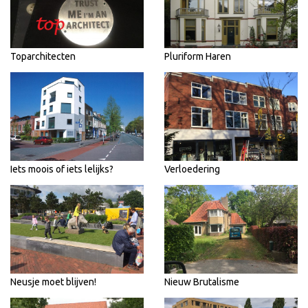
Toparchitecten
Pluriform Haren
Iets moois of iets lelijks?
Verloedering
Neusje moet blijven!
Nieuw Brutalisme