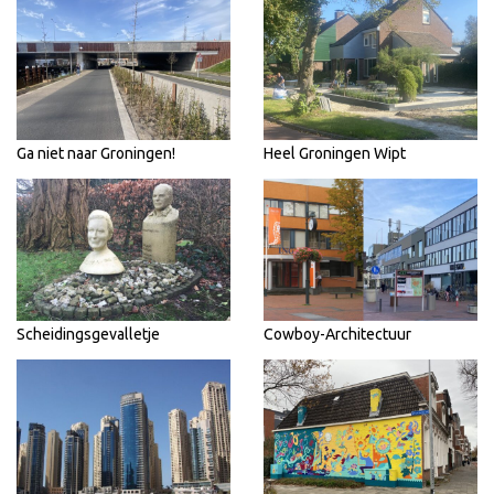
Ga niet naar Groningen!
Heel Groningen Wipt
Scheidingsgevalletje
Cowboy-Architectuur