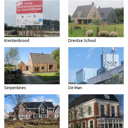
Krentenbrood
Drentse School
Serpentines
De Man