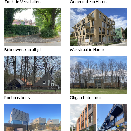
Zoek de Verschillen
Ongedierte in Haren
Bijbouwen kan altijd
Wasstraat in Haren
Poetin is boos
Oligarch-itectuur