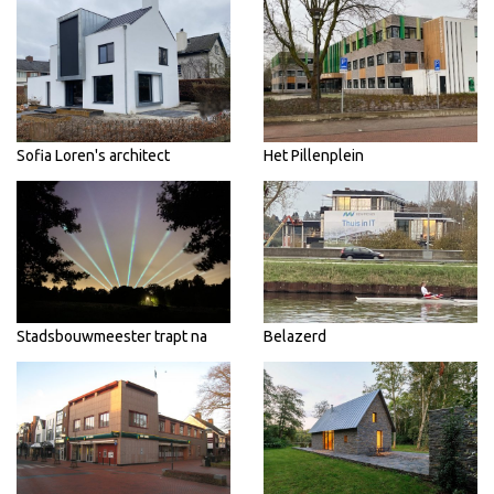
Sofia Loren's architect
Het Pillenplein
Stadsbouwmeester trapt na
Belazerd