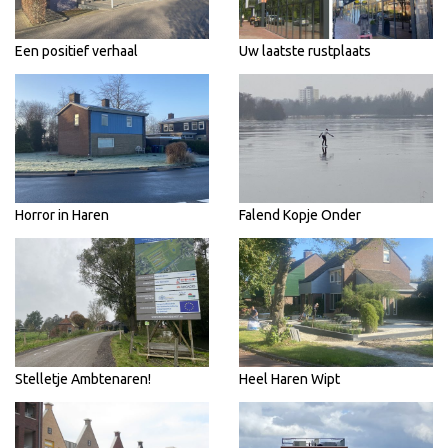
Een positief verhaal
Uw laatste rustplaats
Horror in Haren
Falend Kopje Onder
Stelletje Ambtenaren!
Heel Haren Wipt