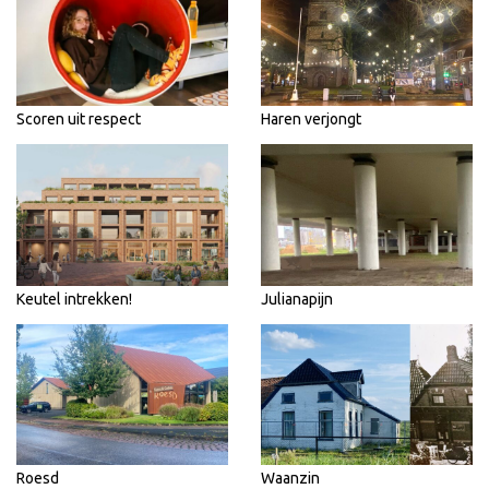
Scoren uit respect
Haren verjongt
Keutel intrekken!
Julianapijn
Roesd
Waanzin